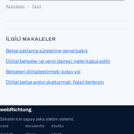
Markdown
·
Text
İLGILI MAKALELER
Belge saklama sürelerine genel bakış
Dijital belgeler ve vergi dairesi: neler kabul edilir
Belgeleri dijitalleştirmek: kolay yol
Dijital belge arşivi oluşturmak: Nasıl ilerlersin
webRichtung
.
Sirketin icin yapay zeka isletim sistemi.
core
documents
studio
assist
phone
agent