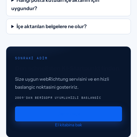
uygundur?
İçe aktarılan belgelere ne olur?
SONRAKI ADIM
Den schnellsten KI-Startpunkt finden.
Size uygun webRichtung servisini ve en hizli
baslangic noktasini gosteririz.
2009'DAN BERI
GDPR UYUMLU
HIZLI BASLANGIC
Demo iste
El kitabina bak