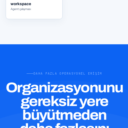
workspace
Agent çalışması
DAHA FAZLA OPERASYONEL ERIŞIM
Organizasyonunu
gereksiz yere
büyütmeden