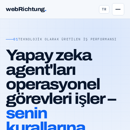
webRichtung
.
TR
01
TEKNOLOJIK OLARAK ÜRETILEN IŞ PERFORMANSI
Yapay zeka
agent'ları
operasyonel
görevleri işler –
senin
kurallarına