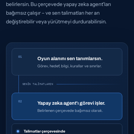
belirlersin. Bu çerçevede yapay zeka agent'ları
bağımsız çalışır – ve sen talimatları her an
değiştirebilir veya yürütmeyi durdurabilirsin.
01
Oyun alanını sen tanımlarsın.
Görev, hedef, bilgi, kurallar ve sınırlar.
SENIN TALIMATLARIN
02
Yapay zeka agent'ı görevi işler.
Belirlenen çerçevede bağımsız olarak.
Talimatlar çerçevesinde