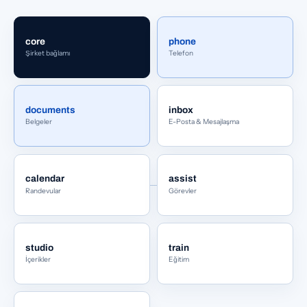
core
phone
Şirket bağlamı
Telefon
documents
inbox
Belgeler
E-Posta & Mesajlaşma
calendar
assist
Randevular
Görevler
studio
train
İçerikler
Eğitim