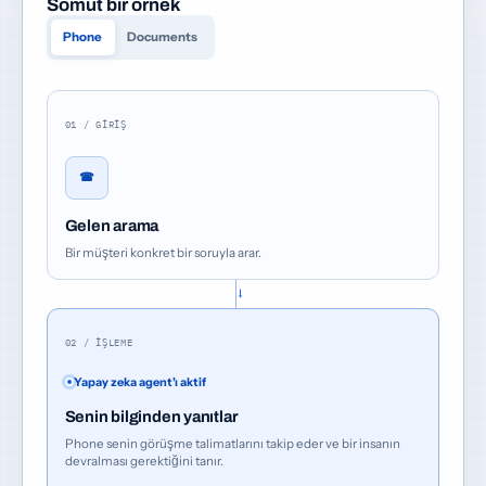
Somut bir örnek
Phone
Documents
01 / GIRIŞ
☎
Gelen arama
Bir müşteri konkret bir soruyla arar.
→
02 / İŞLEME
Yapay zeka agent'ı aktif
Senin bilginden yanıtlar
Phone senin görüşme talimatlarını takip eder ve bir insanın
devralması gerektiğini tanır.