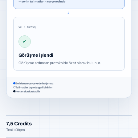
— senin talimatların çerçevesinde
→
03 / SONUÇ
✓
Görüşme işlendi
Görüşme ardından protokolde özet olarak bulunur.
Belirlenen çerçevede bağımsız
Talimatlar dışında geri bildirim
Her an durdurulabilir
7,5 Credits
Test bütçesi