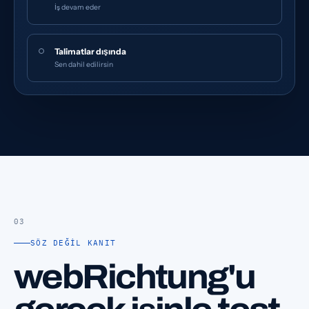
İş devam eder
Talimatlar dışında
Sen dahil edilirsin
03
SÖZ DEĞIL KANIT
webRichtung'u