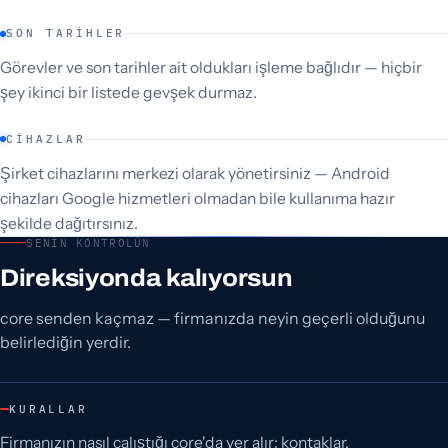
SON TARIHLER
Görevler ve son tarihler ait oldukları işleme bağlıdır — hiçbir
şey ikinci bir listede gevşek durmaz.
CIHAZLAR
Şirket cihazlarını merkezi olarak yönetirsiniz — Android
cihazları Google hizmetleri olmadan bile kullanıma hazır
şekilde dağıtırsınız.
SENIN KONTROLÜN
Direksiyonda kalıyorsun
core senden kaçmaz — firmanızda neyin geçerli olduğunu
belirlediğin yerdir.
KURALLAR
Firmanızın nasıl çalıştığı core'da yer alır: kontaklar,