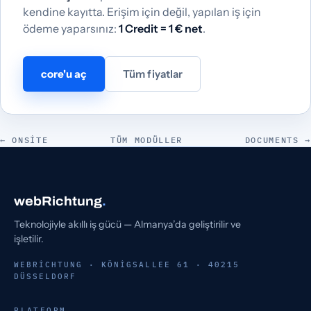
kendine kayıtta. Erişim için değil, yapılan iş için
ödeme yaparsınız:
1 Credit = 1 € net
.
core'u aç
Tüm fiyatlar
← ONSITE
TÜM MODÜLLER
DOCUMENTS →
webRichtung
.
Teknolojiyle akıllı iş gücü — Almanya’da geliştirilir ve
işletilir.
WEBRICHTUNG · KÖNIGSALLEE 61 · 40215
DÜSSELDORF
PLATFORM