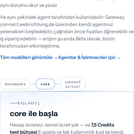
aynı durumu okur ve yazar.
Ve aynı çekirdek agent tarafından kullanılabilir: Gateway
connect.webrichtung.de üzerinden kendi agentınız
yetenekleri keşfedebilir, çağrıdan önce fiyatları öğrenebilir ve
iş sipariş edebilir — erişim şu anda Beta olarak, bizim
tarafımızdan etkinleştirme.
Tüm modülleri görüntüle →
Agentlar & İşletmeciler için →
connect
documents
core
GATEWAY
BAŞLANGIÇ
core ile başla
Hesap ücretsiz, temel ücret yok — ve
7,5 Credits
test bütçesi
E-posta ve tek kullanımlık kod ile kendi