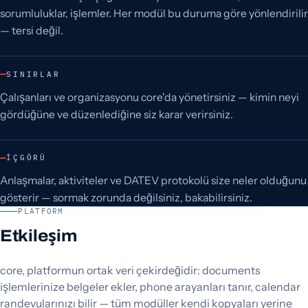
sorumluluklar, işlemler. Her modül bu duruma göre yönlendirilir
— tersi değil.
SINIRLAR
Çalışanları ve organizasyonu core'da yönetirsiniz — kimin neyi
gördüğüne ve düzenlediğine siz karar verirsiniz.
İÇGÖRÜ
Anlaşmalar, aktiviteler ve DATEV protokolü size neler olduğunu
gösterir — sormak zorunda değilsiniz, bakabilirsiniz.
PLATFORM
Etkileşim
core, platformun ortak veri çekirdeğidir: documents
işlemlerinize belgeler ekler, phone arayanları tanır, calendar
randevularınızı bilir — tüm modüller kendi kopyaları yerine