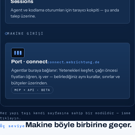
Sessions
Agent ve kodlama oturumları için tarayıcı kokpiti — şu anda
talep üzerine.
MAKINE GIRIŞI
Port · connect
connect.webrichtung.de
Agentlar buraya bağlanır: Yetenekleri keşfet, çağrı öncesi
fiyatları öğren, iş ver — belirlediğiniz aynı kurallar, sınırlar ve
bütçeler üzerinden.
MCP + API · BETA
Her yapı taşı kendi sayfasına sahip bir modüldür — isme
tıklayın.
Makine böyle birbirine geçer.
Üç seviye