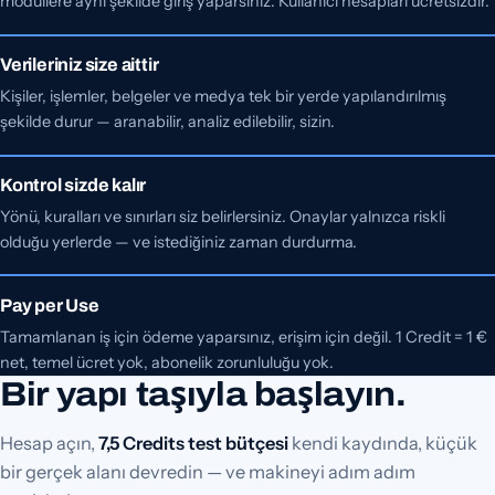
modüllere aynı şekilde giriş yaparsınız. Kullanıcı hesapları ücretsizdir.
Verileriniz size aittir
Kişiler, işlemler, belgeler ve medya tek bir yerde yapılandırılmış
şekilde durur — aranabilir, analiz edilebilir, sizin.
Kontrol sizde kalır
Yönü, kuralları ve sınırları siz belirlersiniz. Onaylar yalnızca riskli
olduğu yerlerde — ve istediğiniz zaman durdurma.
Pay per Use
Tamamlanan iş için ödeme yaparsınız, erişim için değil. 1 Credit = 1 €
net, temel ücret yok, abonelik zorunluluğu yok.
Bir yapı taşıyla başlayın.
Hesap açın,
7,5 Credits test bütçesi
kendi kaydında, küçük
bir gerçek alanı devredin — ve makineyi adım adım