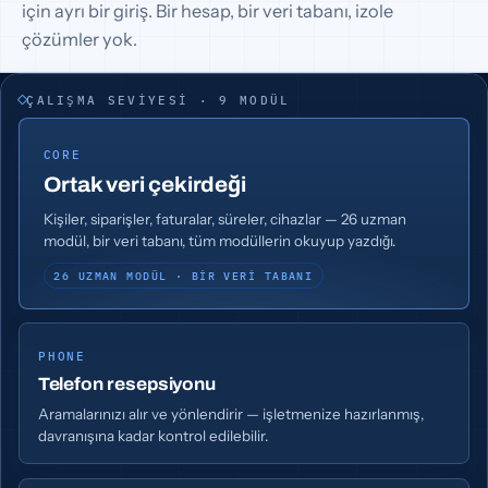
için ayrı bir giriş. Bir hesap, bir veri tabanı, izole
çözümler yok.
ÇALIŞMA SEVIYESI · 9 MODÜL
CORE
Ortak veri çekirdeği
Kişiler, siparişler, faturalar, süreler, cihazlar — 26 uzman
modül, bir veri tabanı, tüm modüllerin okuyup yazdığı.
26 UZMAN MODÜL · BIR VERI TABANI
PHONE
Telefon resepsiyonu
Aramalarınızı alır ve yönlendirir — işletmenize hazırlanmış,
davranışına kadar kontrol edilebilir.