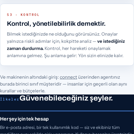
S3 · KONTROL
Kontrol, yönetilebilirlik demektir.
Bilmek istediğinizde ne olduğunu görürsünüz. Onaylar
yalnızca riskli adımlar için, kokpitte analiz —
ve istediğiniz
zaman durdurma.
Kontrol, her hareketi onaylamak
anlamına gelmez. Şu anlama gelir: Yön sizin elinizde kalır.
Ve makinenin altındaki giriş:
connect
üzerinden agentınız
burada birinci sınıf müşteridir — insanlar için geçerli olan aynı
kurallar ve bütçelerle.
Güvenebileceğiniz şeyler.
İlkeler
Her şey için tek hesap
Bir e-posta adresi, bir tek kullanımlık kod — siz ve ekibiniz tüm