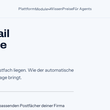
Plattform
Wissen
Preise
Für Agents
Module
il
ge
tfach liegen. Wie der automatische
ge bringt.
 passenden Postfächer deiner Firma