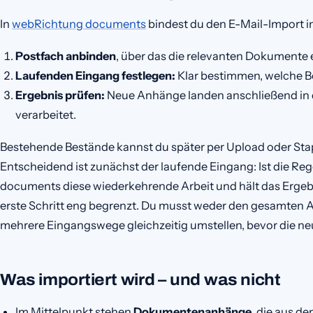
In
webRichtung documents
bindest du den E-Mail-Import in 
Postfach anbinden
, über das die relevanten Dokumente 
Laufenden Eingang festlegen:
Klar bestimmen, welche Be
Ergebnis prüfen:
Neue Anhänge landen anschließend in
verarbeitet.
Bestehende Bestände kannst du später per Upload oder Sta
Entscheidend ist zunächst der laufende Eingang: Ist die Re
documents diese wiederkehrende Arbeit und hält das Ergebnis
erste Schritt eng begrenzt. Du musst weder den gesamten 
mehrere Eingangswege gleichzeitig umstellen, bevor die neue
Was importiert wird – und was nicht
Im Mittelpunkt stehen
Dokumentenanhänge
, die aus 