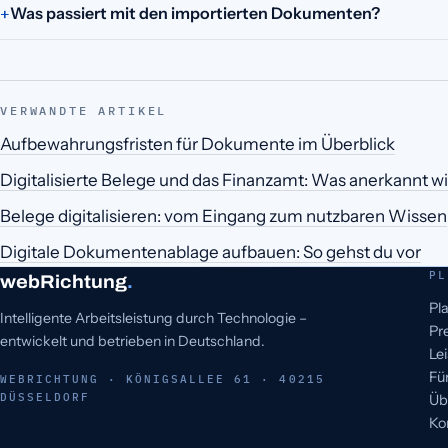
Was passiert mit den importierten Dokumenten?
VERWANDTE ARTIKEL
Aufbewahrungsfristen für Dokumente im Überblick
Digitalisierte Belege und das Finanzamt: Was anerkannt w
Belege digitalisieren: vom Eingang zum nutzbaren Wissen
Digitale Dokumentenablage aufbauen: So gehst du vor
PL
webRichtung
.
Pl
Intelligente Arbeitsleistung durch Technologie –
Pr
entwickelt und betrieben in Deutschland.
Le
Fü
WEBRICHTUNG · KÖNIGSALLEE 61 · 40215
DÜSSELDORF
Üb
Ko