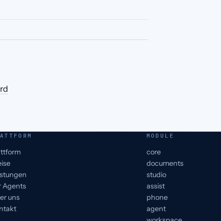
ird
ATTFORM
MODULE
attform
core
eise
documents
istungen
studio
r Agents
assist
er uns
phone
ntakt
agent
workspace