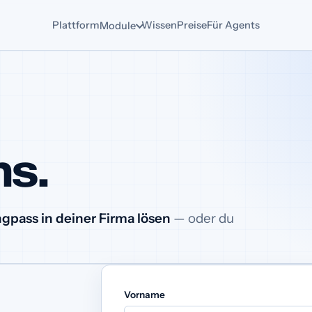
Plattform
Wissen
Preise
Für Agents
Module
ns.
gpass in deiner Firma lösen
— oder du
Vorname