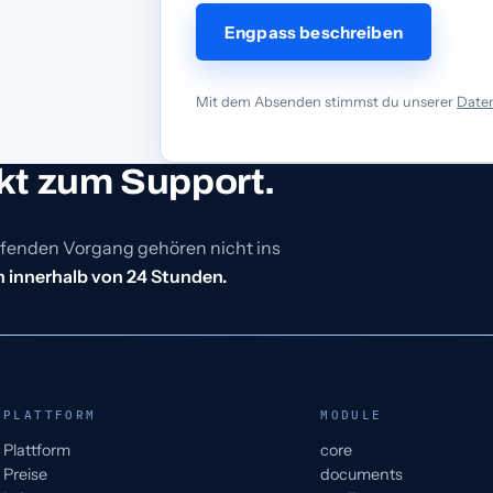
Engpass beschreiben
Mit dem Absenden stimmst du unserer
Date
kt zum Support.
ufenden Vorgang gehören nicht ins
 innerhalb von 24 Stunden.
PLATTFORM
MODULE
Plattform
core
Preise
documents