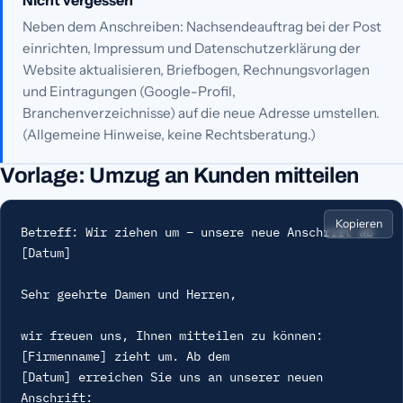
Nicht vergessen
Neben dem Anschreiben: Nachsendeauftrag bei der Post
einrichten, Impressum und Datenschutzerklärung der
Website aktualisieren, Briefbogen, Rechnungsvorlagen
und Eintragungen (Google-Profil,
Branchenverzeichnisse) auf die neue Adresse umstellen.
(Allgemeine Hinweise, keine Rechtsberatung.)
Vorlage: Umzug an Kunden mitteilen
Kopieren
Betreff: Wir ziehen um – unsere neue Anschrift ab 
[Datum]

Sehr geehrte Damen und Herren,

wir freuen uns, Ihnen mitteilen zu können: 
[Firmenname] zieht um. Ab dem

[Datum] erreichen Sie uns an unserer neuen 
Anschrift:
