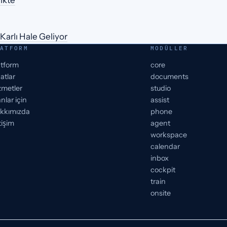
likte
Karlı Hale Geliyor
ATFORM
MODÜLLER
atform
core
atlar
documents
zmetler
studio
nlar için
assist
kkımızda
phone
tişim
agent
workspace
calendar
inbox
cockpit
train
onsite