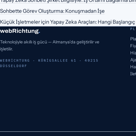
Yapay Zeka Sohbeti Şirket Bilgisiyle: İş Ortamı Bağlamla Bir
Sohbette Görev Oluşturma: Konuşmadan İşe
Küçük İşletmeler için Yapay Zeka Araçları: Hangi Başlangıç 
PL
webRichtung
.
Pl
Teknolojiyle akıllı iş gücü — Almanya’da geliştirilir ve
Fiy
işletilir.
Hi
Aja
WEBRICHTUNG · KÖNIGSALLEE 61 · 40215
DÜSSELDORF
Ha
İle