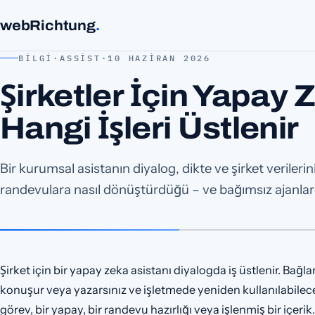
webRichtung
.
BILGI
·
ASSIST
·
10 HAZIRAN 2026
Şirketler İçin Yapay 
Hangi İşleri Üstlenir
Bir kurumsal asistanın diyalog, dikte ve şirket verileri
randevulara nasıl dönüştürdüğü – ve bağımsız ajanlard
Şirket için bir yapay zeka asistanı diyalogda iş üstlenir. Bağl
konuşur veya yazarsınız ve işletmede yeniden kullanılabilecek 
görev, bir yapay, bir randevu hazırlığı veya işlenmiş bir içer