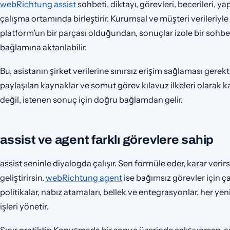
webRichtung assist
sohbeti, diktayı, görevleri, becerileri, y
çalışma ortamında birleştirir. Kurumsal ve müşteri verileriyle 
platform’un bir parçası olduğundan, sonuçlar izole bir sohbet
bağlamına aktarılabilir.
Bu, asistanın şirket verilerine sınırsız erişim sağlaması gerek
paylaşılan kaynaklar ve somut görev kılavuz ilkeleri olarak ka
değil, istenen sonuç için doğru bağlamdan gelir.
assist ve agent farklı görevlere sahip
assist seninle diyalogda çalışır. Sen formüle eder, karar verir
geliştirirsin.
webRichtung agent
ise bağımsız görevler için ç
politikalar, nabız atamaları, bellek ve entegrasyonlar, her 
işleri yönetir.
Sınır pratiktir: Konuşmada bir sonuç üzerinde çalışıyorsan, a