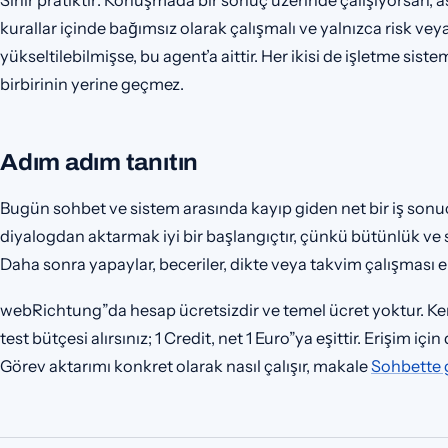
kurallar içinde bağımsız olarak çalışmalı ve yalnızca risk ve
yükseltilebilmişse, bu agent’a aittir. Her ikisi de işletme sist
birbirinin yerine geçmez.
Adım adım tanıtın
Bugün sohbet ve sistem arasında kayıp giden net bir iş sonu
diyalogdan aktarmak iyi bir başlangıçtır, çünkü bütünlük ve s
Daha sonra yapaylar, beceriler, dikte veya takvim çalışması ek
webRichtung”da hesap ücretsizdir ve temel ücret yoktur. Ken
test bütçesi alırsınız; 1 Credit, net 1 Euro”ya eşittir. Erişim içi
Görev aktarımı konkret olarak nasıl çalışır, makale
Sohbette 