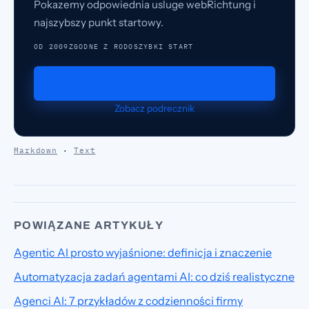
Pokazemy odpowiednia usluge webRichtung i
najszybszy punkt startowy.
OD 2009
ZGODNE Z RODO
SZYBKI START
Popros o demo
Zobacz podrecznik
Markdown
·
Text
POWIĄZANE ARTYKUŁY
Agentic AI prosto wyjaśnione: definicja i znaczenie
Automatyzacja zadań agentami AI: co dziś realistyczne
Agenci AI: 7 przykładów z codzienności firmy