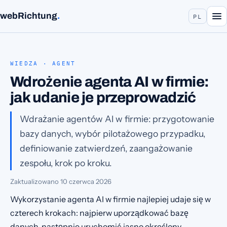
webRichtung
.
PL
WIEDZA · AGENT
Wdrożenie agenta AI w firmie:
jak udanie je przeprowadzić
Wdrażanie agentów AI w firmie: przygotowanie
bazy danych, wybór pilotażowego przypadku,
definiowanie zatwierdzeń, zaangażowanie
zespołu, krok po kroku.
Zaktualizowano
10 czerwca 2026
Wykorzystanie agenta AI w firmie najlepiej udaje się w
czterech krokach: najpierw uporządkować bazę
danych, następnie uruchomić jasno określony