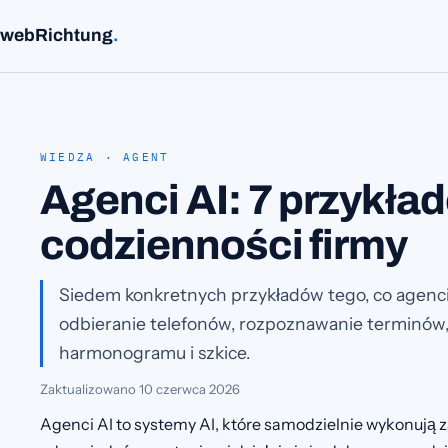
webRichtung
.
WIEDZA · AGENT
Agenci AI: 7 przykła
codzienności firmy
Siedem konkretnych przykładów tego, co agenci 
odbieranie telefonów, rozpoznawanie terminów
harmonogramu i szkice.
Zaktualizowano
10 czerwca 2026
Agenci AI to systemy AI, które samodzielnie wykonują z