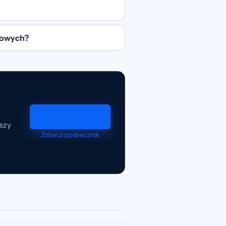
rmowych?
Popros o demo
szy
Zobacz podrecznik