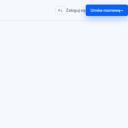
Zaloguj się
Umów rozmowę
PL