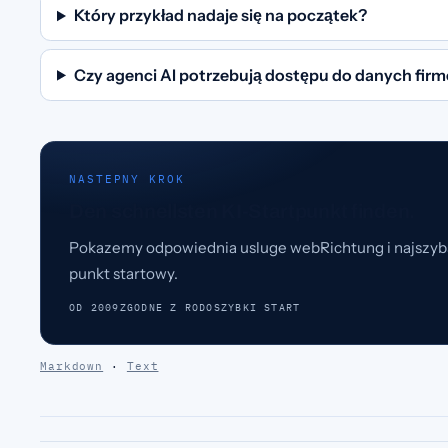
Który przykład nadaje się na początek?
Czy agenci AI potrzebują dostępu do danych fi
NASTEPNY KROK
Den schnellsten KI-Startpunkt finden.
Pokazemy odpowiednia usluge webRichtung i najszyb
punkt startowy.
OD 2009
ZGODNE Z RODO
SZYBKI START
Markdown
·
Text