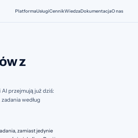
Platforma
Usługi
Cennik
Wiedza
Dokumentacja
O nas
dów z
AI przejmują już dziś:
, zadania według
adania, zamiast jedynie