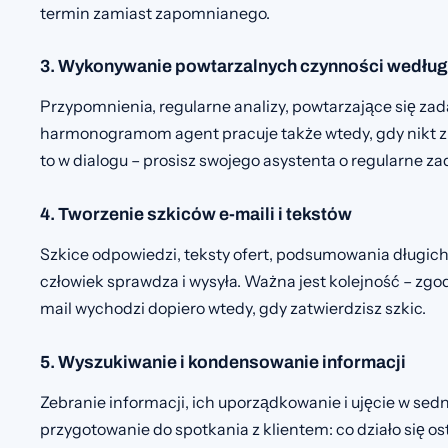
termin zamiast zapomnianego.
3. Wykonywanie powtarzalnych czynności wedł
Przypomnienia, regularne analizy, powtarzające się zad
harmonogramom agent pracuje także wtedy, gdy nikt z 
to w dialogu – prosisz swojego asystenta o regularne zad
4. Tworzenie szkiców e-maili i tekstów
Szkice odpowiedzi, teksty ofert, podsumowania długic
człowiek sprawdza i wysyła. Ważna jest kolejność – zgo
mail wychodzi dopiero wtedy, gdy zatwierdzisz szkic.
5. Wyszukiwanie i kondensowanie informacji
Zebranie informacji, ich uporządkowanie i ujęcie w sedn
przygotowanie do spotkania z klientem: co działo się ost