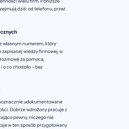
enności wielu firm. Poniższe
ejmują dziś: od telefonu, przez
icznych
I z własnym numerem, który
 zapisanej wiedzy firmowej, w
je rozmowę za pomocą
i o co chodziło – bez
w
ednoznacznie udokumentowane
ości. Dobrze wdrożony pracuje z
zająco pewny, niczego nie
wstaje w ten sposób przygotowany