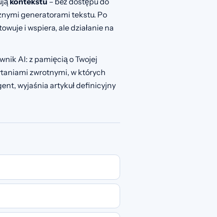
ują
kontekstu
– bez dostępu do
nymi generatorami tekstu. Po
owuje i wspiera, ale działanie na
wnik AI: z pamięcią o Twojej
pytaniami zwrotnymi, w których
ent, wyjaśnia artykuł definicyjny