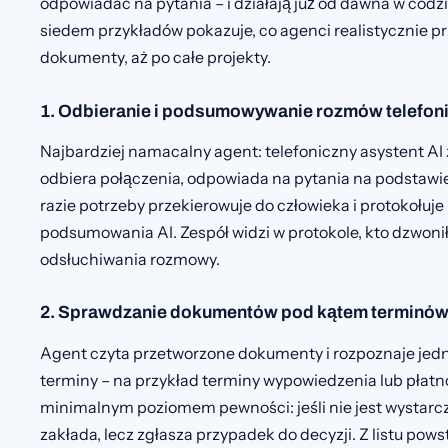
odpowiadać na pytania – i działają już od dawna w codzi
siedem przykładów pokazuje, co agenci realistycznie prz
dokumenty, aż po całe projekty.
1. Odbieranie i podsumowywanie rozmów telefon
Najbardziej namacalny agent: telefoniczny asystent A
odbiera połączenia, odpowiada na pytania na podstawie
razie potrzeby przekierowuje do człowieka i protokołu
podsumowania AI. Zespół widzi w protokole, kto dzwonił 
odsłuchiwania rozmowy.
2. Sprawdzanie dokumentów pod kątem terminó
Agent czyta przetworzone dokumenty i rozpoznaje j
terminy – na przykład terminy wypowiedzenia lub płatn
minimalnym poziomem pewności: jeśli nie jest wystarc
zakłada, lecz zgłasza przypadek do decyzji. Z listu po