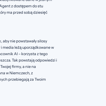
 Agent z dostępem do stu
tóry ma przed sobą dziesięć
 aby nie powstawały silosy
y i media leżą uporządkowane w
acownik AI – korzysta z tego
ęszcza. Tak powstają odpowiedzi i
wojej firmy, a nie na
wana w Niemczech, z
ych przebiegają za Twoim