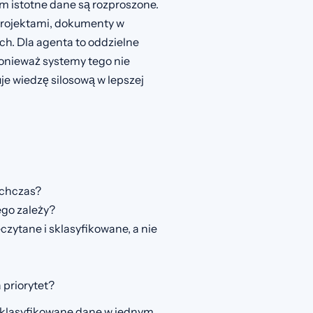
rm istotne dane są rozproszone.
projektami, dokumenty w
ch. Dla agenta to oddzielne
 ponieważ systemy tego nie
je wiedzę silosową w lepszej
tychczas?
ego zależy?
zytane i sklasyfikowane, a nie
 priorytet?
, sklasyfikowane dane w jednym