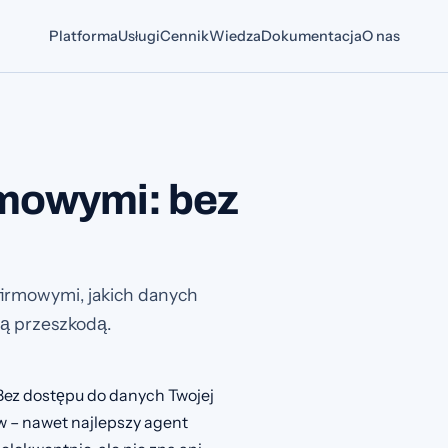
Platforma
Usługi
Cennik
Wiedza
Dokumentacja
O nas
rmowymi: bez
firmowymi, jakich danych
zą przeszkodą.
. Bez dostępu do danych Twojej
w – nawet najlepszy agent