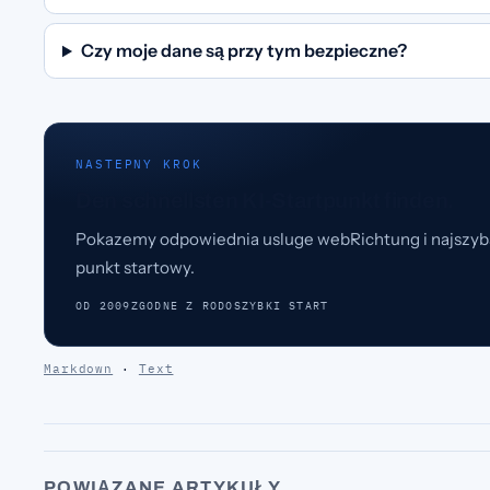
Czy moje dane są przy tym bezpieczne?
NASTEPNY KROK
Den schnellsten KI-Startpunkt finden.
Pokazemy odpowiednia usluge webRichtung i najszyb
punkt startowy.
OD 2009
ZGODNE Z RODO
SZYBKI START
Markdown
·
Text
POWIĄZANE ARTYKUŁY