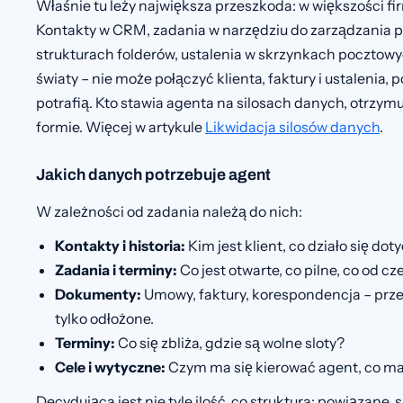
Właśnie tu leży największa przeszkoda: w większości fi
Kontakty w CRM, zadania w narzędziu do zarządzania 
strukturach folderów, ustalenia w skrzynkach pocztowy
światy – nie może połączyć klienta, faktury i ustalenia,
potrafią. Kto stawia agenta na silosach danych, otrzymu
formie. Więcej w artykule
Likwidacja silosów danych
.
Jakich danych potrzebuje agent
W zależności od zadania należą do nich:
Kontakty i historia:
Kim jest klient, co działo się do
Zadania i terminy:
Co jest otwarte, co pilne, co od cz
Dokumenty:
Umowy, faktury, korespondencja – przec
tylko odłożone.
Terminy:
Co się zbliża, gdzie są wolne sloty?
Cele i wytyczne:
Czym ma się kierować agent, co ma
Decydująca jest nie tyle ilość, co struktura: powiązane