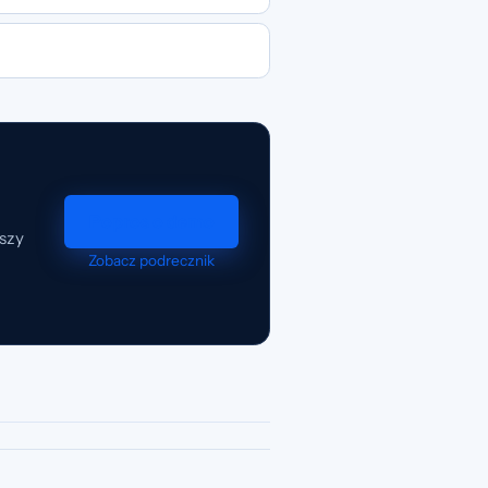
Popros o demo
szy
Zobacz podrecznik