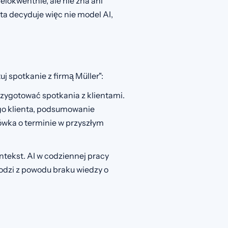
lokwentnie, ale nie zna ani
ta decyduje więc nie model AI,
 spotkanie z firmą Müller":
przygotować spotkania z klientami.
go klienta, podsumowanie
ówka o terminie w przyszłym
ntekst. AI w codziennej pracy
wodzi z powodu braku wiedzy o