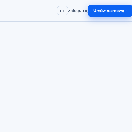
Zaloguj się
Umów rozmowę
PL