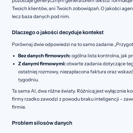
pozostaje generycznym generatorem tekstu: formułuje e
Twoich klientów, ani Twoich zobowiązań. O jakości agen
lecz baza danych pod nim.
Dlaczego o jakości decyduje kontekst
Porównaj dwie odpowiedzi na to samo zadanie „Przygotuj
Bez danych firmowych:
ogólna lista kontrolna, jak 
Z danymi firmowymi:
otwarte zadania dotyczące te
ostatniej rozmowy, niezapłacona faktura oraz wskaz
tygodniu.
Ta sama AI, dwa różne światy. Różnicą jest wyłącznie ko
firmy rzadko zawodzi z powodu braku inteligencji – za
firmie.
Problem silosów danych