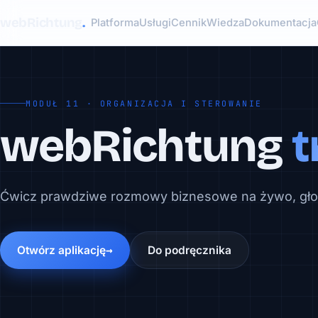
webRichtung
.
Platforma
Usługi
Cennik
Wiedza
Dokumentacja
MODUŁ 11 · ORGANIZACJA I STEROWANIE
webRichtung
t
Ćwicz prawdziwe rozmowy biznesowe na żywo, gł
Otwórz aplikację
Do podręcznika