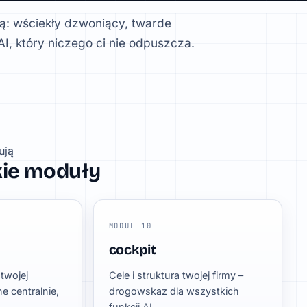
czą: wściekły dzwoniący, twarde
I, który niczego ci nie odpuszcza.
ują
kie moduły
MODUL 10
cockpit
twojej
Cele i struktura twojej firmy –
ne centralnie,
drogowskaz dla wszystkich
.
funkcji AI.