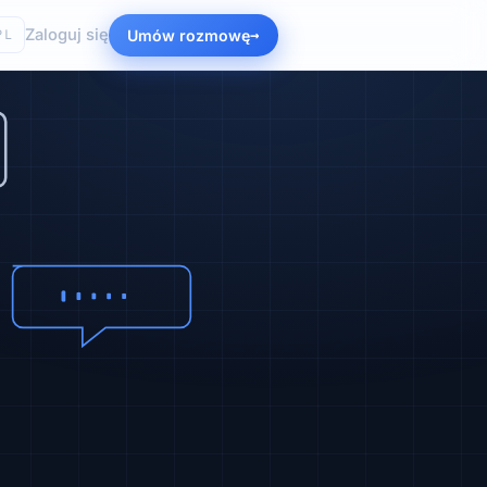
Zaloguj się
Umów rozmowę
PL