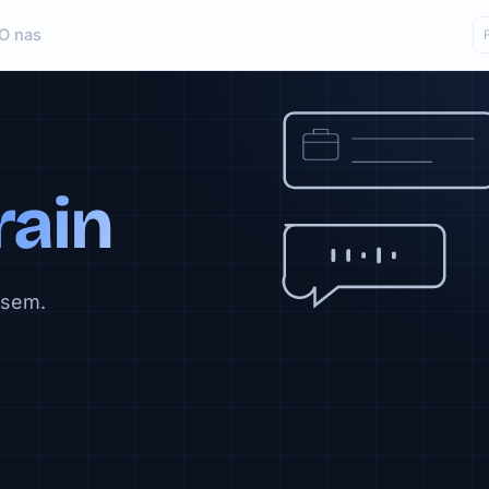
O nas
rain
osem.