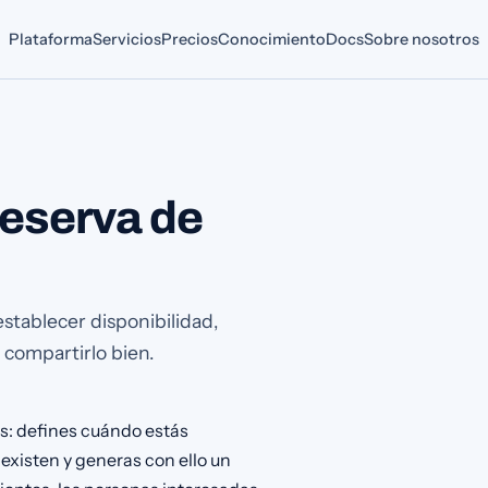
Plataforma
Servicios
Precios
Conocimiento
Docs
Sobre nosotros
reserva de
establecer disponibilidad,
y compartirlo bien.
s: defines cuándo estás
 existen y generas con ello un