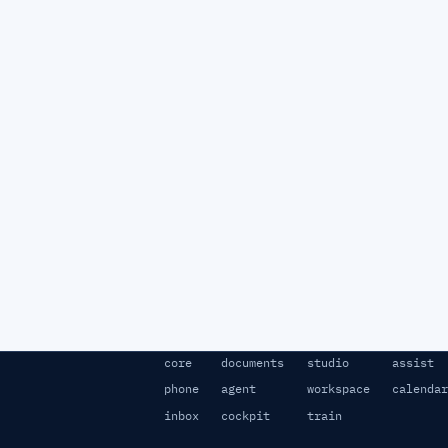
core
documents
studio
assist
phone
agent
workspace
calendar
inbox
cockpit
train