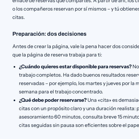
enlace de reservas que compartes. A partir de ahí, los c
o los compañeros reservan por sí mismos – y tú obtienes 
citas.
Preparación: dos decisiones
Antes de crear la página, vale la pena hacer dos consid
que la página de reserva trabaja para ti:
¿Cuándo quieres estar disponible para reservas?
No 
trabajo completos. Ha dado buenos resultados reservar
reservadas – por ejemplo, los martes y jueves por la 
semana para el trabajo concentrado.
¿Qué debe poder reservarse?
Una «cita» es demasiad
citas con un propósito claro y una duración realista
asesoramiento 60 minutos, consulta breve 15 minuto
citas seguidas sin pausa son eficientes sobre el pape