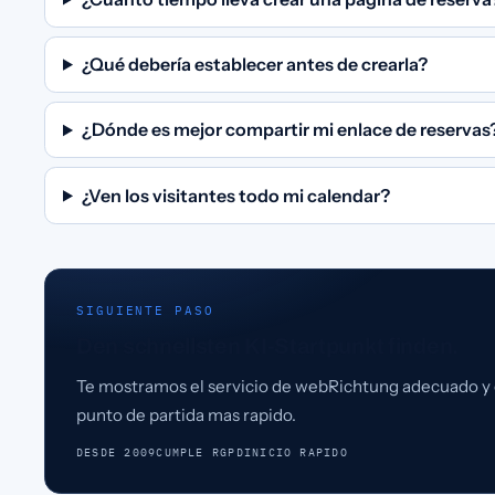
¿Qué debería establecer antes de crearla?
¿Dónde es mejor compartir mi enlace de reservas
¿Ven los visitantes todo mi calendar?
SIGUIENTE PASO
Den schnellsten KI-Startpunkt finden.
Te mostramos el servicio de webRichtung adecuado y 
punto de partida mas rapido.
DESDE 2009
CUMPLE RGPD
INICIO RAPIDO