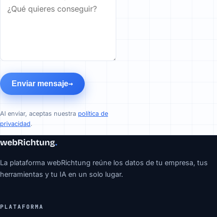
Enviar mensaje
Al enviar, aceptas nuestra
política de
privacidad
.
webRichtung
.
La plataforma webRichtung reúne los datos de tu empresa, tus
herramientas y tu IA en un solo lugar.
PLATAFORMA