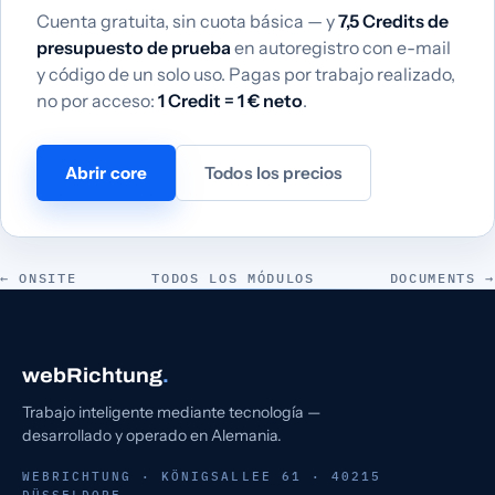
Cuenta gratuita, sin cuota básica — y
7,5 Credits de
presupuesto de prueba
en autoregistro con e-mail
y código de un solo uso. Pagas por trabajo realizado,
no por acceso:
1 Credit = 1 € neto
.
Abrir core
Todos los precios
← ONSITE
TODOS LOS MÓDULOS
DOCUMENTS →
webRichtung
.
Trabajo inteligente mediante tecnología —
desarrollado y operado en Alemania.
WEBRICHTUNG · KÖNIGSALLEE 61 · 40215
DÜSSELDORF