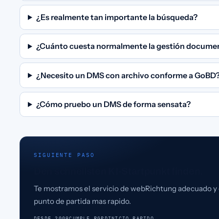
¿Es realmente tan importante la búsqueda?
¿Cuánto cuesta normalmente la gestión docume
¿Necesito un DMS con archivo conforme a GoBD
¿Cómo pruebo un DMS de forma sensata?
SIGUIENTE PASO
Den schnellsten KI-Startpunkt finden.
Te mostramos el servicio de webRichtung adecuado y 
punto de partida mas rapido.
DESDE 2009
CUMPLE RGPD
INICIO RAPIDO