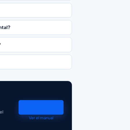
ntal?
?
Solicitar demo
el
Ver el manual