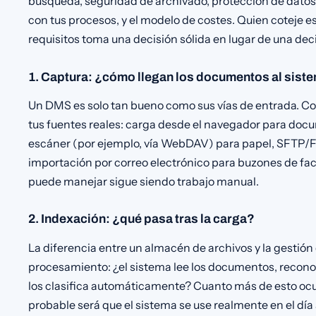
búsqueda, seguridad de archivado, protección de datos 
con tus procesos, y el modelo de costes. Quien coteje e
requisitos toma una decisión sólida en lugar de una deci
1. Captura: ¿cómo llegan los documentos al sist
Un DMS es solo tan bueno como sus vías de entrada. Co
tus fuentes reales: carga desde el navegador para doc
escáner (por ejemplo, vía WebDAV) para papel, SFTP/F
importación por correo electrónico para buzones de fac
puede manejar sigue siendo trabajo manual.
2. Indexación: ¿qué pasa tras la carga?
La diferencia entre un almacén de archivos y la gestión
procesamiento: ¿el sistema lee los documentos, reconoce 
los clasifica automáticamente? Cuanto más de esto oc
probable será que el sistema se use realmente en el día 