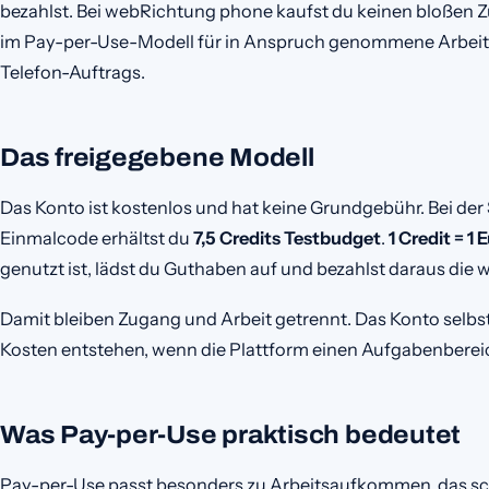
bezahlst. Bei webRichtung phone kaufst du keinen bloßen 
im Pay-per-Use-Modell für in Anspruch genommene Arbeit i
Telefon-Auftrags.
Das freigegebene Modell
Das Konto ist kostenlos und hat keine Grundgebühr. Bei der 
Einmalcode erhältst du
7,5 Credits Testbudget
.
1 Credit = 1 
genutzt ist, lädst du Guthaben auf und bezahlst daraus die 
Damit bleiben Zugang und Arbeit getrennt. Das Konto selbs
Kosten entstehen, wenn die Plattform einen Aufgabenbereich
Was Pay-per-Use praktisch bedeutet
Pay-per-Use passt besonders zu Arbeitsaufkommen, das sch