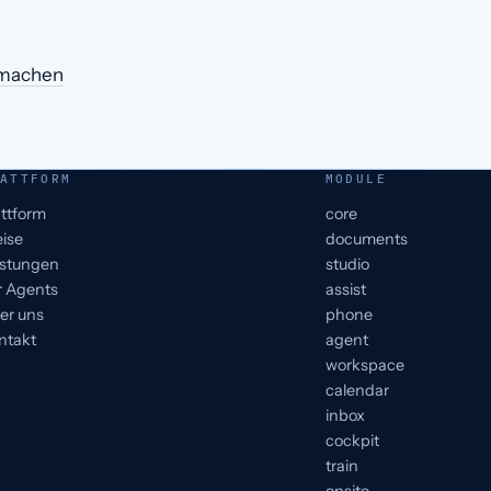
r machen
ATTFORM
MODULE
attform
core
eise
documents
istungen
studio
r Agents
assist
er uns
phone
ntakt
agent
workspace
calendar
inbox
cockpit
train