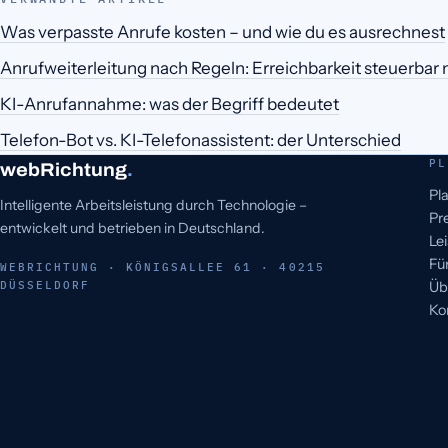
Was verpasste Anrufe kosten – und wie du es ausrechnest
Anrufweiterleitung nach Regeln: Erreichbarkeit steuerba
KI-Anrufannahme: was der Begriff bedeutet
Telefon-Bot vs. KI-Telefonassistent: der Unterschied
PL
webRichtung
.
Pl
Intelligente Arbeitsleistung durch Technologie –
Pr
entwickelt und betrieben in Deutschland.
Le
Fü
WEBRICHTUNG · KÖNIGSALLEE 61 · 40215
DÜSSELDORF
Üb
Ko