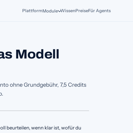
Plattform
Wissen
Preise
Für Agents
Module
as Modell
onto ohne Grundgebühr, 7,5 Credits
o.
ll beurteilen, wenn klar ist, wofür du