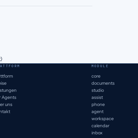
t)
ATTFORM
MODULE
attform
core
eise
documents
istungen
studio
r Agents
assist
er uns
phone
ntakt
agent
workspace
calendar
inbox