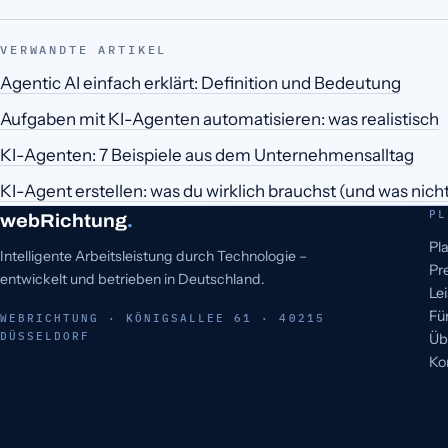
VERWANDTE ARTIKEL
Agentic AI einfach erklärt: Definition und Bedeutung
Aufgaben mit KI-Agenten automatisieren: was realistisch
KI-Agenten: 7 Beispiele aus dem Unternehmensalltag
KI-Agent erstellen: was du wirklich brauchst (und was nich
PL
webRichtung
.
Pl
Intelligente Arbeitsleistung durch Technologie –
Pr
entwickelt und betrieben in Deutschland.
Le
Fü
WEBRICHTUNG · KÖNIGSALLEE 61 · 40215
DÜSSELDORF
Üb
Ko