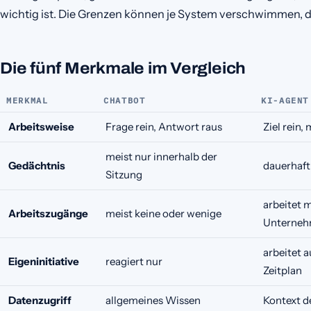
wichtig ist. Die Grenzen können je System verschwimmen, d
Die fünf Merkmale im Vergleich
MERKMAL
CHATBOT
KI-AGENT
Arbeitsweise
Frage rein, Antwort raus
Ziel rein,
meist nur innerhalb der
Gedächtnis
dauerhaft
Sitzung
arbeitet 
Arbeitszugänge
meist keine oder wenige
Unterneh
arbeitet a
Eigeninitiative
reagiert nur
Zeitplan
Datenzugriff
allgemeines Wissen
Kontext d