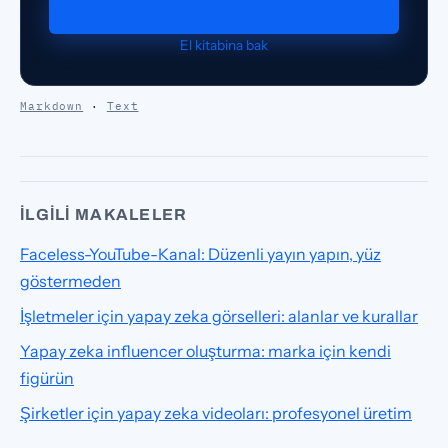
Demo iste
El kitabina bak
Markdown
·
Text
İLGILI MAKALELER
Faceless-YouTube-Kanal: Düzenli yayın yapın, yüz
göstermeden
İşletmeler için yapay zeka görselleri: alanlar ve kurallar
Yapay zeka influencer oluşturma: marka için kendi
figürün
Şirketler için yapay zeka videoları: profesyonel üretim