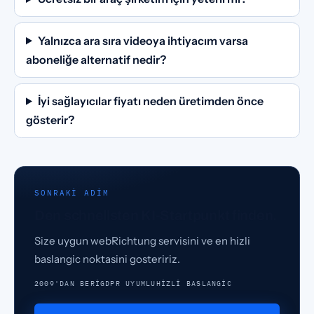
Yalnızca ara sıra videoya ihtiyacım varsa
aboneliğe alternatif nedir?
İyi sağlayıcılar fiyatı neden üretimden önce
gösterir?
SONRAKI ADIM
Den schnellsten KI-Startpunkt finden.
Size uygun webRichtung servisini ve en hizli
baslangic noktasini gosteririz.
2009'DAN BERI
GDPR UYUMLU
HIZLI BASLANGIC