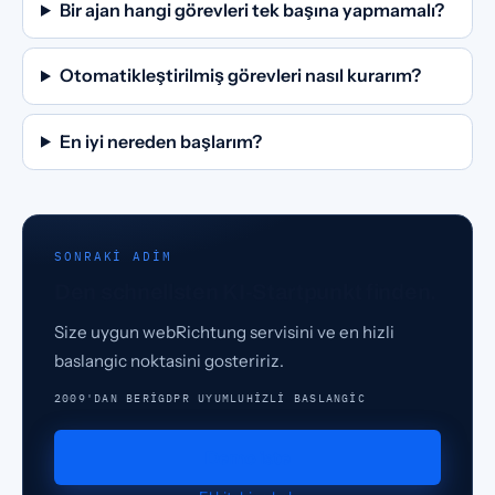
Bir ajan hangi görevleri tek başına yapmamalı?
Otomatikleştirilmiş görevleri nasıl kurarım?
En iyi nereden başlarım?
SONRAKI ADIM
Den schnellsten KI-Startpunkt finden.
Size uygun webRichtung servisini ve en hizli
baslangic noktasini gosteririz.
2009'DAN BERI
GDPR UYUMLU
HIZLI BASLANGIC
Demo iste