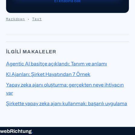
El kitabina bak
Markdown
·
Text
İLGILI MAKALELER
Agentic AI basitçe açıklandı: Tanım ve anlamı
KI Ajanları: Şirket Hayatından 7 Örnek
Yapay zeka ajanı oluşturma: gerçekten neye ihtiyacın
var
Şirkette yapay zeka ajanı kullanmak: başarılı uygulama
webRichtung
.