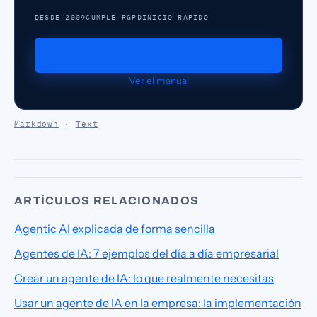
DESDE 2009
CUMPLE RGPD
INICIO RAPIDO
Solicitar demo
Ver el manual
Markdown
·
Text
ARTÍCULOS RELACIONADOS
Agentic AI explicada de forma sencilla
Agentes de IA: 7 ejemplos del día a día empresarial
Crear un agente de IA: lo que realmente necesitas
Usar un agente de IA en la empresa: la implementación