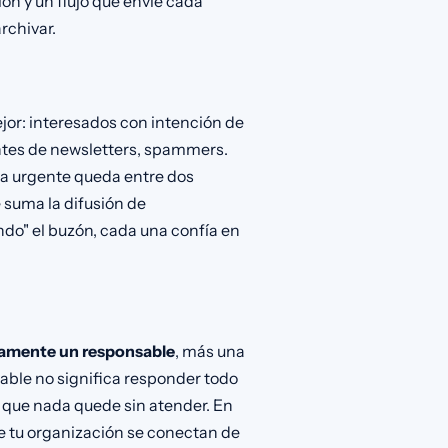
ón y un flujo que envíe cada
rchivar.
jor: interesados con intención de
ntes de newsletters, spammers.
nta urgente queda entre dos
e suma la difusión de
do" el buzón, cada una confía en
amente un responsable
, más una
sable no significa responder todo
ar que nada quede sin atender. En
e tu organización se conectan de