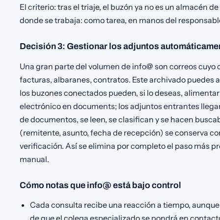
El criterio: tras el triaje, el buzón ya no es un almacén d
donde se trabaja: como tarea, en manos del responsabl
Decisión 3: Gestionar los adjuntos automáticame
Una gran parte del volumen de info@ son correos cuyo c
facturas, albaranes, contratos. Este archivado puedes
los buzones conectados pueden, si lo deseas, alimentar
electrónico en documents; los adjuntos entrantes lleg
de documentos, se leen, se clasifican y se hacen buscab
(remitente, asunto, fecha de recepción) se conserva c
verificación. Así se elimina por completo el paso más p
manual.
Cómo notas que info@ está bajo control
Cada consulta recibe una reacción a tiempo, aunque 
de que el colega especializado se pondrá en contact