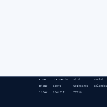
core
documents
studio
assist
phone
agent
workspace
calendar
inbox
cockpit
train