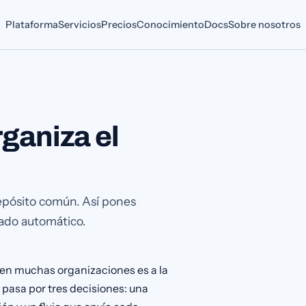
Plataforma
Servicios
Precios
Conocimiento
Docs
Sobre nosotros
rganiza el
depósito común. Así pones
ivado automático.
y en muchas organizaciones es a la
 pasa por tres decisiones: una