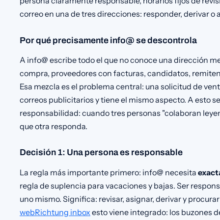
persona claramente responsable, horarios fijos de revisi
correo en una de tres direcciones: responder, derivar o a
Por qué precisamente info@ se descontrola
A info@ escribe todo el que no conoce una dirección me
compra, proveedores con facturas, candidatos, remite
Esa mezcla es el problema central: una solicitud de ve
correos publicitarios y tiene el mismo aspecto. A esto s
responsabilidad: cuando tres personas "colaboran leyen
que otra responda.
Decisión 1: Una persona es responsable
La regla más importante primero: info@ necesita
exact
regla de suplencia para vacaciones y bajas. Ser respon
uno mismo. Significa: revisar, asignar, derivar y procur
webRichtung inbox
esto viene integrado: los buzones d