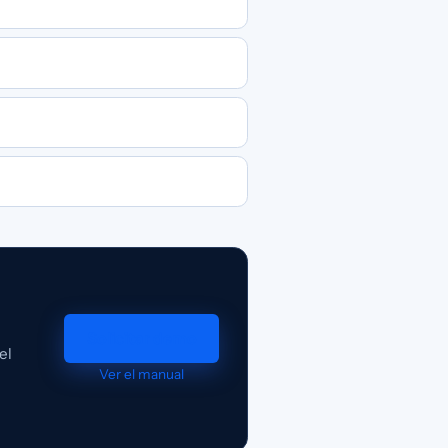
Solicitar demo
el
Ver el manual