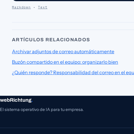
Markdown
·
Text
ARTÍCULOS RELACIONADOS
Archivar adjuntos de correo automáticamente
Buzón compartido en el equipo: organizarlo bien
¿Quién responde? Responsabilidad del correo en el eq
webRichtung
.
El sistema operativo de IA para tu empresa.