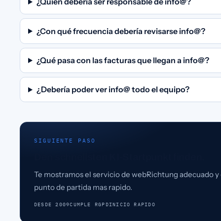
¿Quién debería ser responsable de info@?
¿Con qué frecuencia debería revisarse info@?
¿Qué pasa con las facturas que llegan a info@?
¿Debería poder ver info@ todo el equipo?
SIGUIENTE PASO
Den schnellsten KI-Startpunkt finden.
Te mostramos el servicio de webRichtung adecuado y 
punto de partida mas rapido.
DESDE 2009
CUMPLE RGPD
INICIO RAPIDO