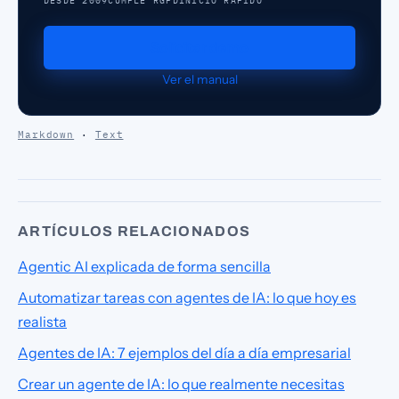
DESDE 2009
CUMPLE RGPD
INICIO RAPIDO
Solicitar demo
Ver el manual
Markdown
·
Text
ARTÍCULOS RELACIONADOS
Agentic AI explicada de forma sencilla
Automatizar tareas con agentes de IA: lo que hoy es
realista
Agentes de IA: 7 ejemplos del día a día empresarial
Crear un agente de IA: lo que realmente necesitas