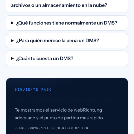
archivos o un almacenamiento en la nube?
¿Qué funciones tiene normalmente un DMS?
¿Para quién merece la pena un DMS?
¿Cuánto cuesta un DMS?
SIGUIENTE PASO
Den schnellsten KI-Startpunkt finden.
Te mostramos el servicio de webRichtung
adecuado y el punto de partida mas rapido.
DESDE 2009
CUMPLE RGPD
INICIO RAPIDO