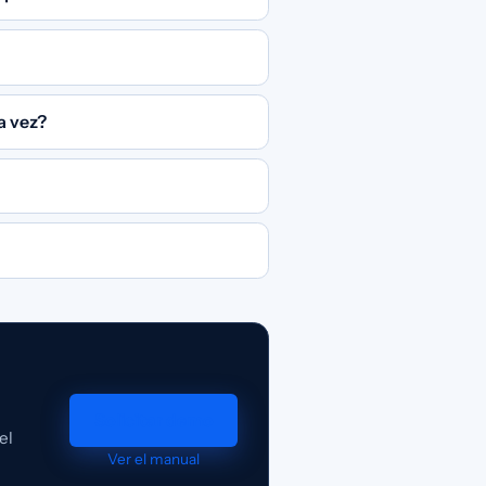
a vez?
Solicitar demo
el
Ver el manual