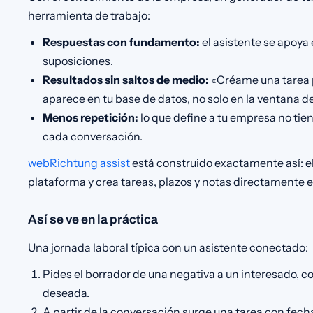
herramienta de trabajo:
Respuestas con fundamento:
el asistente se apoya 
suposiciones.
Resultados sin saltos de medio:
«Créame una tarea pa
aparece en tu base de datos, no solo en la ventana de
Menos repetición:
lo que define a tu empresa no tie
cada conversación.
webRichtung assist
está construido exactamente así: e
plataforma y crea tareas, plazos y notas directamente e
Así se ve en la práctica
Una jornada laboral típica con un asistente conectado:
Pides el borrador de una negativa a un interesado, co
deseada.
A partir de la conversación surge una tarea con fech