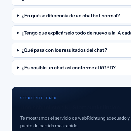
¿En qué se diferencia de un chatbot normal?
¿Tengo que explicárselo todo de nuevo a la IA cad
¿Qué pasa con los resultados del chat?
¿Es posible un chat así conforme al RGPD?
SIGUIENTE PASO
Den schnellsten KI-Startpunkt finden.
Te mostramos el servicio de webRichtung adecuado y 
punto de partida mas rapido.