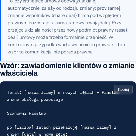
To, czy istniejące umowy obowiązują dalej
automatycznie, zależy od rodzaju zmiany: przy samej
zmianie wspólników (share deal) firma pod względem
prawnym pozostaje ta sama, umowy trwają dalej. Przy
przejęciu działalności przez nowy podmiot prawny (asset
deal) umowy może trzeba formalnie przenieść. W
konkretnym przypadku warto wyjaśnić to prawnie – ten
wzór to komunikacja, nie porada prawna.
Wzór: zawiadomienie klientów o zmianie
właściciela
Kopiuj
Temat: [nazwa firmy] w nowych rękach – Państwa 
znana obsługa pozostaje

Szanowni Państwo,

po [liczba] latach przekazuję [nazwa firmy] z 
dniem [data] w nowe ręce:
