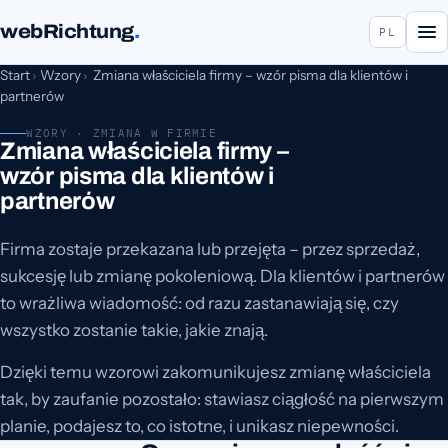
webRichtung
.
PL
Start
›
Wzory
›
Zmiana właściciela firmy – wzór pisma dla klientów i
partnerów
WZORY · ZMIANA W FIRMIE
Zmiana właściciela firmy –
wzór pisma dla klientów i
partnerów
Firma zostaje przekazana lub przejęta – przez sprzedaż,
sukcesję lub zmianę pokoleniową. Dla klientów i partnerów
to wrażliwa wiadomość: od razu zastanawiają się, czy
wszystko zostanie takie, jakie znają.
Dzięki temu wzorowi zakomunikujesz zmianę właściciela
tak, by zaufanie pozostało: stawiasz ciągłość na pierwszym
planie, podajesz to, co istotne, i unikasz niepewności.