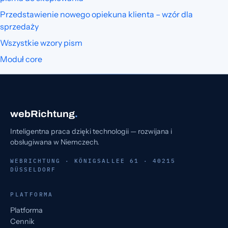
Przedstawienie nowego opiekuna klienta – wzór dla
sprzedaży
Wszystkie wzory pism
Moduł core
webRichtung
.
Inteligentna praca dzięki technologii — rozwijana i
obsługiwana w Niemczech.
WEBRICHTUNG · KÖNIGSALLEE 61 · 40215
DÜSSELDORF
PLATFORMA
Platforma
Cennik