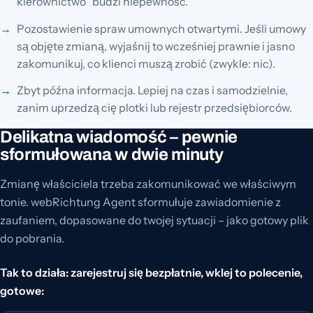
kierownictwo” budzi niepewność.
Pozostawienie spraw umownych otwartymi. Jeśli umowy
są objęte zmianą, wyjaśnij to wcześniej prawnie i jasno
zakomunikuj, co klienci muszą zrobić (zwykle: nic).
Zbyt późna informacja. Lepiej na czas i samodzielnie,
zanim uprzedzą cię plotki lub rejestr przedsiębiorców.
Delikatna wiadomość – pewnie
sformułowana w dwie minuty
Zmianę właściciela trzeba zakomunikować we właściwym
tonie. webRichtung Agent sformułuje zawiadomienie z
zaufaniem, dopasowane do twojej sytuacji – jako gotowy plik
do pobrania.
Tak to działa: zarejestruj się bezpłatnie, wklej to polecenie,
gotowe: