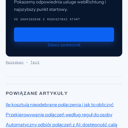
Pokazemy odpowiednia usluge webRichtung i
najszybszy punkt startowy.
OD 2009
ZGODNE Z RODO
SZYBKI START
Popros o demo
Zobacz podrecznik
Markdown
·
Text
POWIĄZANE ARTYKUŁY
Ile kosztują nieodebrane połączenia i jak to obliczyć
Przekierowywanie połączeń według reguł do osoby
Automatyczny odbiór połączeń z AI: dostępność całą