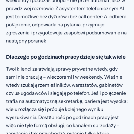
weekendy i podczas urlopu – nie przez automat, lecz w
prawdziwej rozmowie. Z asystentem telefonicznym AI
jest to możliwe bez dyżurów i bez call center: AI odbiera
połączenie, odpowiada na pytania, przyjmuje
zgłoszenia i przygotowuje zespołowi podsumowanie na
następny poranek.
Dlaczego po godzinach pracy dzieje się tak wiele
Twoi klienci załatwiają sprawy prywatne wtedy, gdy
sami nie pracują – wieczorami i w weekendy. Właśnie
wtedy szukają rzemieślników, warsztatów, gabinetów
czy usługodawców i sięgają po telefon. Jeśli połączenie
trafia na automatyczną sekretarkę, bariera jest wysoka:
wielu rozłącza się i próbuje kolejnego wyniku
wyszukiwania. Dostępność po godzinach pracy jest
więc nie tyle formą obsługi, co kanałem sprzedaży –
zapytania i tak przychodzą, pytanie tylko, kto je