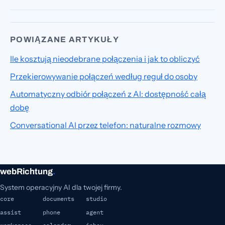
POWIĄZANE ARTYKUŁY
Ile kosztują nieodebrane połączenia i jak to obliczyć
Przekierowywanie połączeń według reguł do osoby
Automatyczny odbiór połączeń z AI: dostępność całą
dobę
Conversational AI przez telefon: naturalne rozmowy
webRichtung
.
System operacyjny AI dla twojej firmy.
core
documents
studio
assist
phone
agent