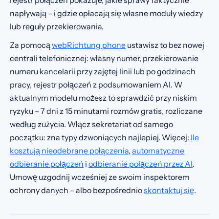
rejestr połączeń pokazuje, jakie sprawy faktycznie
napływają – i gdzie opłacają się własne moduły wiedzy
lub reguły przekierowania.
Za pomocą
webRichtung phone
ustawisz to bez nowej
centrali telefonicznej: własny numer, przekierowanie
numeru kancelarii przy zajętej linii lub po godzinach
pracy, rejestr połączeń z podsumowaniem AI. W
aktualnym modelu możesz to sprawdzić przy niskim
ryzyku – 7 dni z 15 minutami rozmów gratis, rozliczane
według zużycia. Włącz sekretariat od samego
początku: zna typy dzwoniących najlepiej. Więcej:
Ile
kosztują nieodebrane połączenia
,
automatyczne
odbieranie połączeń
i
odbieranie połączeń przez AI
.
Umowę uzgodnij wcześniej ze swoim inspektorem
ochrony danych – albo bezpośrednio
skontaktuj się
.