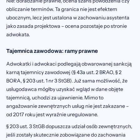
Nie: doradzanie prawne, ocena szans powodzenia czy
obliczanie terminów. Ta granica nie jest efektem
ubocznym, lecz jest ustalona w zachowaniu asystenta
jako zasada projektowa – ocena pozostaje po stronie
adwokata.
Tajemnica zawodowa: ramy prawne
Adwokatki i adwokaci podlegają obwarowanej sankcją
karną tajemnicy zawodowej (§ 43a ust. 2 BRAO, § 2
BORA, § 203 ust. 1 nr 3 StGB). Już sama możliwość, że
usługodawca mógłby uzyskać wgląd w dane objęte
tajemnicą, uchodzi za ujawnienie. Mimo to
angażowanie zewnętrznych usług nie jest zakazane –
od 2017 roku jest wyraźnie uregulowane.
§ 203 ust. 3 StGB dopuszcza udział osób zewnętrznych,
jeśli zostały skutecznie zobowiązane do zachowania