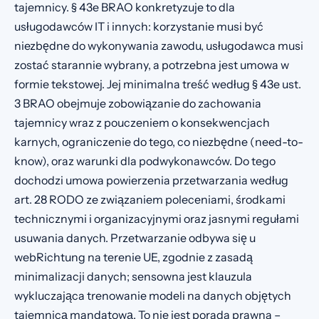
tajemnicy. § 43e BRAO konkretyzuje to dla
usługodawców IT i innych: korzystanie musi być
niezbędne do wykonywania zawodu, usługodawca musi
zostać starannie wybrany, a potrzebna jest umowa w
formie tekstowej. Jej minimalna treść według § 43e ust.
3 BRAO obejmuje zobowiązanie do zachowania
tajemnicy wraz z pouczeniem o konsekwencjach
karnych, ograniczenie do tego, co niezbędne (need-to-
know), oraz warunki dla podwykonawców. Do tego
dochodzi umowa powierzenia przetwarzania według
art. 28 RODO ze związaniem poleceniami, środkami
technicznymi i organizacyjnymi oraz jasnymi regułami
usuwania danych. Przetwarzanie odbywa się u
webRichtung na terenie UE, zgodnie z zasadą
minimalizacji danych; sensowna jest klauzula
wykluczająca trenowanie modeli na danych objętych
tajemnicą mandatową. To nie jest porada prawna –