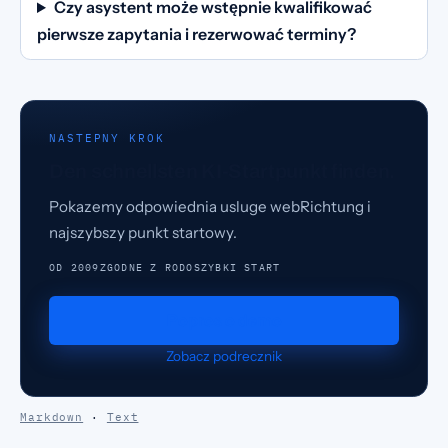
Czy asystent może wstępnie kwalifikować
pierwsze zapytania i rezerwować terminy?
NASTEPNY KROK
Den schnellsten KI-Startpunkt finden.
Pokazemy odpowiednia usluge webRichtung i
najszybszy punkt startowy.
OD 2009
ZGODNE Z RODO
SZYBKI START
Popros o demo
Zobacz podrecznik
Markdown
·
Text