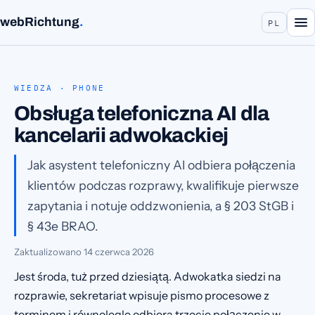
webRichtung
.
PL
WIEDZA · PHONE
Obsługa telefoniczna AI dla
kancelarii adwokackiej
Jak asystent telefoniczny AI odbiera połączenia
klientów podczas rozprawy, kwalifikuje pierwsze
zapytania i notuje oddzwonienia, a § 203 StGB i
§ 43e BRAO.
Zaktualizowano
14 czerwca 2026
Jest środa, tuż przed dziesiątą. Adwokatka siedzi na
rozprawie, sekretariat wpisuje pismo procesowe z
terminem i równolegle odbiera trzecie połączenie w