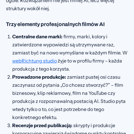
ogóle. Rozwiązaniem nie jest mniej AI, lecz więcej
struktury wokół niej.
Trzy elementy profesjonalnych filmów AI
Centralne dane marki:
firmy, marki, kolory i
zatwierdzone wypowiedzi są utrzymywane raz,
zamiast być na nowo wymyślane w każdym filmie. W
webRichtung studio
żyje to w profilu firmy – każda
produkcja z tego korzysta.
Prowadzone produkcje:
zamiast pustej osi czasu
zaczynasz od pytania „Co chcesz stworzyć?” – film
biznesowy, klip reklamowy, film na YouTube czy
produkcja z rozpoznawalną postacią AI. Studio pyta
wtedy tylko o to, co jest potrzebne do tego
konkretnego efektu.
Recenzje przed publikacją:
skrypty i produkcje
korporacyjne zawierają świadome punkty kontrolne.