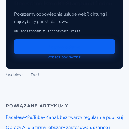
Den schnellsten KI-Startpunkt finden.
Pokazemy odpowiednia usluge webRichtung i
najszybszy punkt startowy.
OD 2009
ZGODNE Z RODO
SZYBKI START
Popros o demo
Zobacz podrecznik
Markdown
·
Text
POWIĄZANE ARTYKUŁY
Faceless-YouTube-Kanal: bez twarzy regularnie publikuj
Obrazy AI dla firmy: obszary zastosowań, szanse i