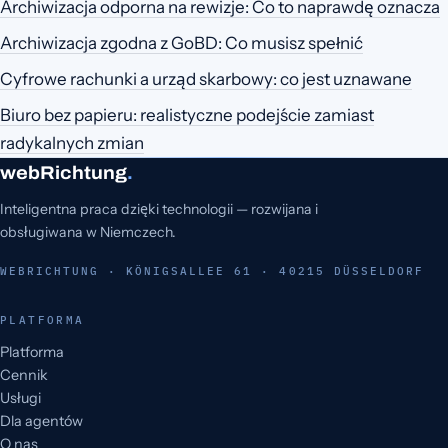
Archiwizacja odporna na rewizje: Co to naprawdę oznacza
Archiwizacja zgodna z GoBD: Co musisz spełnić
Cyfrowe rachunki a urząd skarbowy: co jest uznawane
Biuro bez papieru: realistyczne podejście zamiast
radykalnych zmian
webRichtung
.
Inteligentna praca dzięki technologii — rozwijana i
obsługiwana w Niemczech.
WEBRICHTUNG · KÖNIGSALLEE 61 · 40215 DÜSSELDORF
PLATFORMA
Platforma
Cennik
Usługi
Dla agentów
O nas