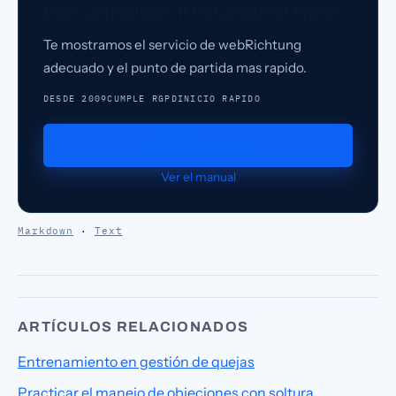
Den schnellsten KI-Startpunkt finden.
Te mostramos el servicio de webRichtung
adecuado y el punto de partida mas rapido.
DESDE 2009
CUMPLE RGPD
INICIO RAPIDO
Solicitar demo
Ver el manual
Markdown
·
Text
ARTÍCULOS RELACIONADOS
Entrenamiento en gestión de quejas
Practicar el manejo de objeciones con soltura