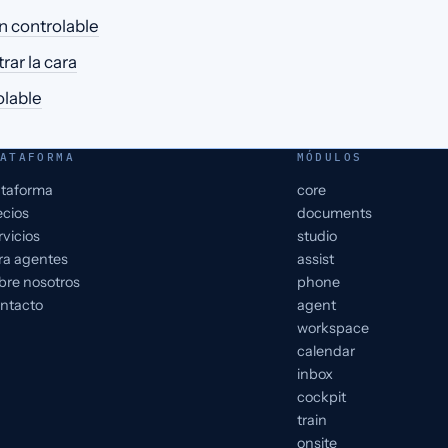
n controlable
rar la cara
olable
ATAFORMA
MÓDULOS
ataforma
core
ecios
documents
rvicios
studio
ra agentes
assist
bre nosotros
phone
ntacto
agent
workspace
calendar
inbox
cockpit
train
onsite