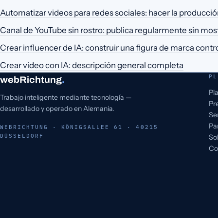
Automatizar videos para redes sociales: hacer la producció
Canal de YouTube sin rostro: publica regularmente sin most
Crear influencer de IA: construir una figura de marca contr
Crear video con IA: descripción general completa
PL
webRichtung
.
Pl
Trabajo inteligente mediante tecnología —
Pr
desarrollado y operado en Alemania.
Se
Pa
WEBRICHTUNG · KÖNIGSALLEE 61 · 40215
DÜSSELDORF
So
Co