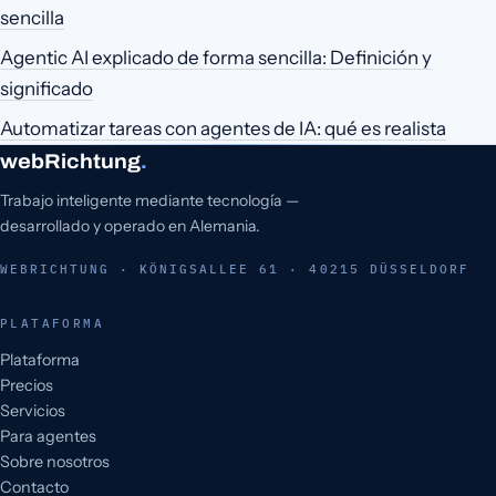
sencilla
Agentic AI explicado de forma sencilla: Definición y
significado
Automatizar tareas con agentes de IA: qué es realista
webRichtung
.
Trabajo inteligente mediante tecnología —
desarrollado y operado en Alemania.
WEBRICHTUNG · KÖNIGSALLEE 61 · 40215 DÜSSELDORF
PLATAFORMA
Plataforma
Precios
Servicios
Para agentes
Sobre nosotros
Contacto