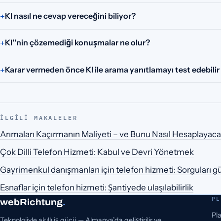
KI nasıl ne cevap vereceğini biliyor?
KI''nin çözemediği konuşmalar ne olur?
Karar vermeden önce KI ile arama yanıtlamayı test edebili
İLGILI MAKALELER
Arımaları Kaçırmanın Maliyeti – ve Bunu Nasıl Hesaplayaca
Çok Dilli Telefon Hizmeti: Kabul ve Devri Yönetmek
Gayrimenkul danışmanları için telefon hizmeti: Sorguları gü
Esnaflar için telefon hizmeti: Şantiyede ulaşılabilirlik
PL
webRichtung
.
Pl
Teknolojiyle akıllı iş gücü — Almanya’da geliştirilir ve