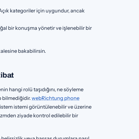
 Açık kategoriler için uygundur, ancak
l bir konuşma yönetir ve işlenebilir bir
lesine bakabilirsin.
ibat
genin hangi rolü taşıdığını, ne söyleme
 bilmediğidir.
webRichtung phone
istem istemi görüntülenebilir ve üzerine
mden ziyade kontrol edilebilir bir
ve belirsizlik veya hassas durumlara nasıl