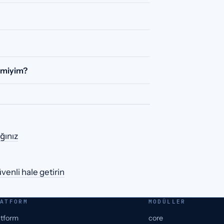
r miyim?
ğınız
venli hale getirin
ATFORM
MODÜLLER
atform
core