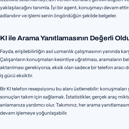
yaklaşılacağını tanımla. İyi bir agent, konuşmayı devam ett
adlandırır ve işlemi senin öngördüğün şekilde belgeler.
KI ile Arama Yanıtlamasının Değerli Old
Fayda, erişilebilirliğin asıl uzmanlık çalışmasının yanında k
Çalışanların konuşmaları kesintiye uğratması, aramaların be
aktarılması gerekiyorsa, eksik olan sadece bir telefon aracı deği
iş gücü eksiktir.
Bir KI telefon resepsiyonu bu alanı üstlenebilir: konuşmala
sonuçları takım için sağlamak. İstatistikler, gerçek araç mik
anlamanıza yardımcı olur. Takımınız, her arama yanıtlamasın
devam işlemeye yoğunlaşabilir.