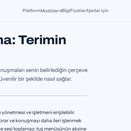
Platform
Bilgi
Fiyatlar
Ajanlar için
Modüller
ma: Terimin
onuşmaları senin belirlediğin çerçeve
üvenilir bir şekilde nasıl sağlar.
 yönetmesi ve işletmeni erişilebilir
sorar ve konuşmayı daha ileri işlenmek
ce sesi toplamaz; tuş menüsünün aksine