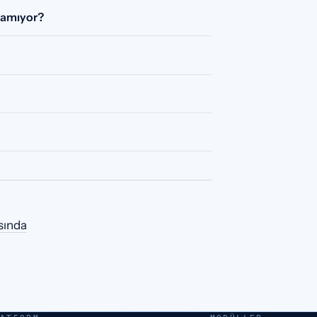
aramıyor?
sında