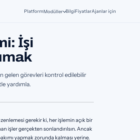
Platform
Bilgi
Fiyatlar
Ajanlar için
Modüller
: İşi
şımak
gelen görevleri kontrol edilebilir
le yardımla.
üzenlemesi gerekir ki, her işlemin açık bir
n işler gerçekten sonlandırılsın. Ancak
ni bakımı yapmak zorunda kalması yerine.