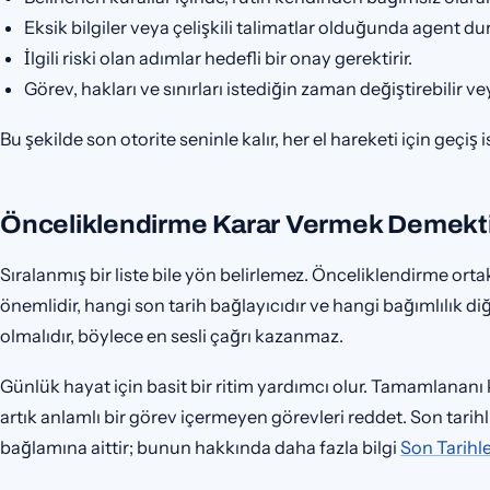
Eksik bilgiler veya çelişkili talimatlar olduğunda agent dur
İlgili riski olan adımlar hedefli bir onay gerektirir.
Görev, hakları ve sınırları istediğin zaman değiştirebilir ve
Bu şekilde son otorite seninle kalır, her el hareketi için geçi
Önceliklendirme Karar Vermek Demekti
Sıralanmış bir liste bile yön belirlemez. Önceliklendirme ortak
önemlidir, hangi son tarih bağlayıcıdır ve hangi bağımlılık di
olmalıdır, böylece en sesli çağrı kazanmaz.
Günlük hayat için basit bir ritim yardımcı olur. Tamamlananı ka
artık anlamlı bir görev içermeyen görevleri reddet. Son tarihli
bağlamına aittir; bunun hakkında daha fazla bilgi
Son Tarihl