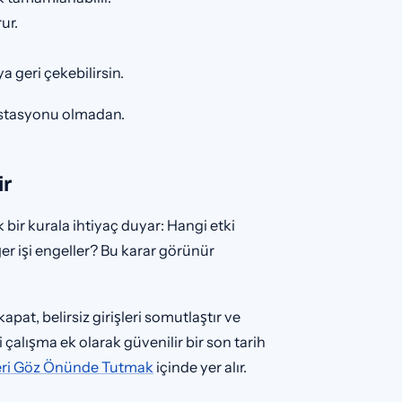
ur.
ya geri çekebilirsin.
ş istasyonu olmadan.
r
 bir kurala ihtiyaç duyar: Hangi etki
ğer işi engeller? Bu karar görünür
pat, belirsiz girişleri somutlaştır ve
 çalışma ek olarak güvenilir bir son tarih
eri Göz Önünde Tutmak
içinde yer alır.