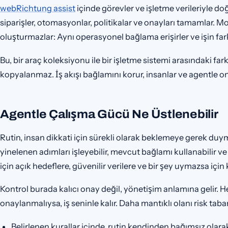
webRichtung assist
içinde görevler ve işletme verileriyle doğ
siparişler, otomasyonlar, politikalar ve onayları tamamlar. Mod
oluşturmazlar: Aynı operasyonel bağlama erişirler ve işin farkl
Bu, bir araç koleksiyonu ile bir işletme sistemi arasındaki fark
kopyalanmaz. İş akışı bağlamını korur, insanlar ve agentle 
Agentle Çalışma Gücü Ne Üstlenebilir
Rutin, insan dikkati için sürekli olarak beklemeye gerek duym
yinelenen adımları işleyebilir, mevcut bağlamı kullanabilir v
için açık hedeflere, güvenilir verilere ve bir şey uymazsa için k
Kontrol burada kalıcı onay değil, yönetişim anlamına gelir. He
onaylanmalıysa, iş seninle kalır. Daha mantıklı olanı risk taba
Belirlenen kurallar içinde, rutin kendinden bağımsız olara