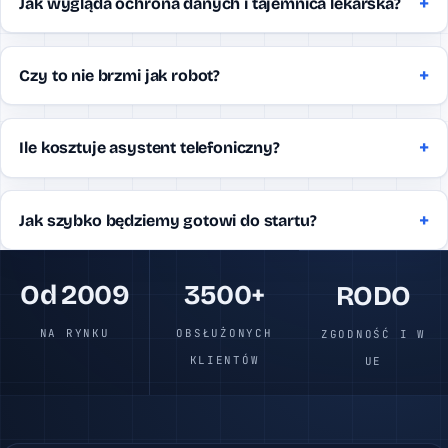
Jak wygląda ochrona danych i tajemnica lekarska?
Czy to nie brzmi jak robot?
Ile kosztuje asystent telefoniczny?
Jak szybko będziemy gotowi do startu?
Od 2009
3500+
RODO
NA RYNKU
OBSŁUŻONYCH
ZGODNOŚĆ I W
KLIENTÓW
UE