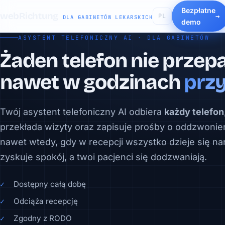
Bezpłatne
webRichtung
PL
DLA GABINETÓW LEKARSKICH
demo
ASYSTENT TELEFONICZNY AI · DLA GABINETÓW
Żaden telefon nie przep
nawet w godzinach
przy
Twój asystent telefoniczny AI odbiera
każdy telefon
przekłada wizyty oraz zapisuje prośby o oddzwonie
nawet wtedy, gdy w recepcji wszystko dzieje się na
zyskuje spokój, a twoi pacjenci się dodzwaniają.
Dostępny całą dobę
Odciąża recepcję
Zgodny z RODO