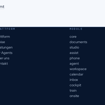
mmt
ATTFORM
MODULE
attform
core
eise
documents
istungen
studio
r Agents
assist
er uns
phone
ntakt
agent
workspace
calendar
inbox
cockpit
train
onsite