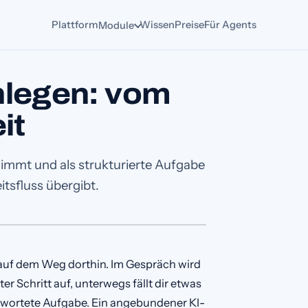
Plattform
Wissen
Preise
Für Agents
Module
nlegen: vom
it
immt und als strukturierte Aufgabe
tsfluss übergibt.
 auf dem Weg dorthin. Im Gespräch wird
er Schritt auf, unterwegs fällt dir etwas
twortete Aufgabe. Ein angebundener KI-