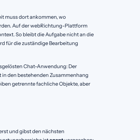
rbeit muss dort ankommen, wo
rden. Auf der webRichtung-Plattform
ext. So bleibt die Aufgabe nicht an die
rd für die zuständige Bearbeitung
 losgelösten Chat-Anwendung: Der
rbeit in den bestehenden Zusammenhang
ben getrennte fachliche Objekte, aber
lierst und gibst den nächsten
twortungsbereiche ist
agent
vorgesehen: