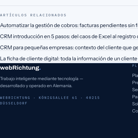
ARTÍCULOS RELACIONADOS
Automatizar la gestión de cobros: facturas pendientes sin 
CRM introducción en 5 pasos: del caos de Excel al registro 
CRM para pequeñas empresas: contexto del cliente que ge
La ficha de cliente digital: toda la información de un client
PL
webRichtung
.
Pl
Trabajo inteligente mediante tecnología —
Pr
desarrollado y operado en Alemania.
Se
Pa
WEBRICHTUNG · KÖNIGSALLEE 61 · 40215
DÜSSELDORF
So
Co