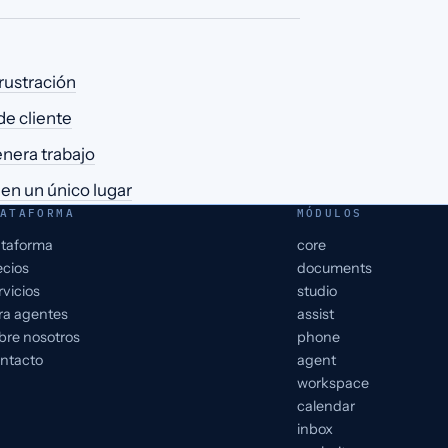
frustración
de cliente
nera trabajo
e en un único lugar
ATAFORMA
MÓDULOS
ataforma
core
ecios
documents
rvicios
studio
ra agentes
assist
bre nosotros
phone
ntacto
agent
workspace
calendar
inbox