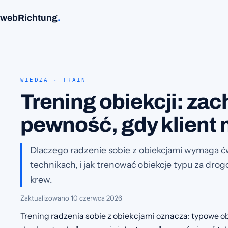
webRichtung
.
WIEDZA · TRAIN
Trening obiekcji: za
pewność, gdy klient 
Dlaczego radzenie sobie z obiekcjami wymaga ćw
technikach, i jak trenować obiekcje typu za dro
krew.
Zaktualizowano
10 czerwca 2026
Trening radzenia sobie z obiekcjami oznacza: typowe obi