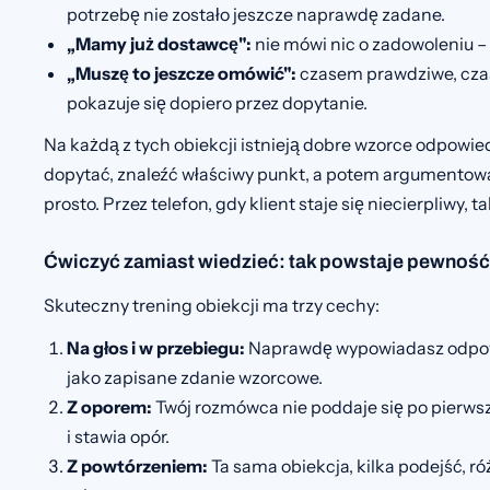
potrzebę nie zostało jeszcze naprawdę zadane.
„Mamy już dostawcę":
nie mówi nic o zadowoleniu –
„Muszę to jeszcze omówić":
czasem prawdziwe, czas
pokazuje się dopiero przez dopytanie.
Na każdą z tych obiekcji istnieją dobre wzorce odpowie
dopytać, znaleźć właściwy punkt, a potem argumentować
prosto. Przez telefon, gdy klient staje się niecierpliwy, tak
Ćwiczyć zamiast wiedzieć: tak powstaje pewność
Skuteczny trening obiekcji ma trzy cechy:
Na głos i w przebiegu:
Naprawdę wypowiadasz odpowi
jako zapisane zdanie wzorcowe.
Z oporem:
Twój rozmówca nie poddaje się po pierws
i stawia opór.
Z powtórzeniem:
Ta sama obiekcja, kilka podejść, ró