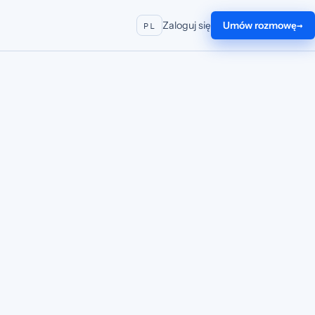
Zaloguj się
Umów rozmowę
PL