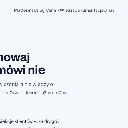
Platforma
Usługi
Cennik
Wiedza
Dokumentacja
O nas
chowaj
mówi nie
iczenia, a nie wiedzy o
go na żywo głosem, aż wejdą w
ekcje klientów – „za drogo",