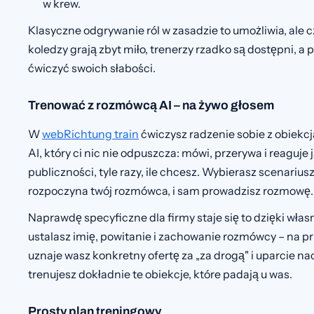
w krew.
Klasyczne odgrywanie ról w zasadzie to umożliwia, ale 
koledzy grają zbyt miło, trenerzy rzadko są dostępni, a p
ćwiczyć swoich słabości.
Trenować z rozmówcą AI – na żywo głosem
W
webRichtung train
ćwiczysz radzenie sobie z obiekc
AI, który ci nic nie odpuszcza: mówi, przerywa i reaguje j
publiczności, tyle razy, ile chcesz. Wybierasz scenariusz
rozpoczyna twój rozmówca, i sam prowadzisz rozmowę.
Naprawdę specyficzne dla firmy staje się to dzięki wł
ustalasz imię, powitanie i zachowanie rozmówcy – na p
uznaje wasz konkretny ofertę za „za drogą" i uparcie n
trenujesz dokładnie te obiekcje, które padają u was.
Prosty plan treningowy