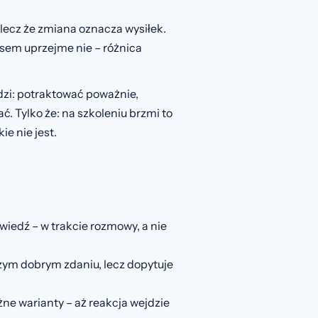
 lecz że zmiana oznacza wysiłek.
em uprzejme nie – różnica
dzi: potraktować poważnie,
. Tylko że: na szkoleniu brzmi to
ie nie jest.
edź – w trakcie rozmowy, a nie
zym dobrym zdaniu, lecz dopytuje
żne warianty – aż reakcja wejdzie