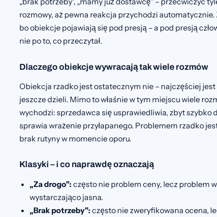
„brak potrzeby", „mamy już dostawcę" – przećwiczyć ty
rozmowy, aż pewna reakcja przychodzi automatycznie. 
bo obiekcje pojawiają się pod presją – a pod presją człow
nie po to, co przeczytał.
Dlaczego obiekcje wywracają tak wiele rozmów
Obiekcja rzadko jest ostatecznym nie – najczęściej jest
jeszcze dzieli. Mimo to właśnie w tym miejscu wiele roz
wychodzi: sprzedawca się usprawiedliwia, zbyt szybko d
sprawia wrażenie przyłapanego. Problemem rzadko jest 
brak rutyny w momencie oporu.
Klasyki – i co naprawdę oznaczają
„Za drogo":
często nie problem ceny, lecz problem wa
wystarczająco jasna.
„Brak potrzeby":
często nie zweryfikowana ocena, le