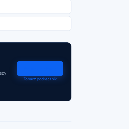
Popros o demo
szy
Zobacz podrecznik