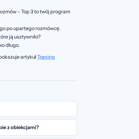
rozmów – Top 3 to twój program
nego po upartego rozmówcę.
óre ją usztywniło?
wo długo.
pokazuje artykuł
Trening
bie z obiekcjami?