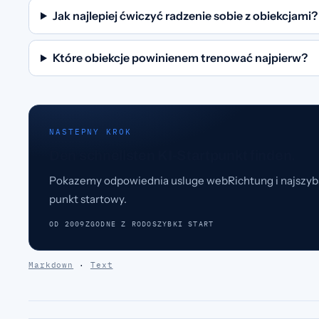
Jak najlepiej ćwiczyć radzenie sobie z obiekcjami?
Które obiekcje powinienem trenować najpierw?
NASTEPNY KROK
Den schnellsten KI-Startpunkt finden.
Pokazemy odpowiednia usluge webRichtung i najszyb
punkt startowy.
OD 2009
ZGODNE Z RODO
SZYBKI START
Markdown
·
Text