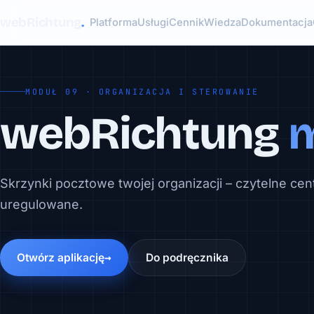
webRichtung
.
Platforma
Usługi
Cennik
Wiedza
Dokumentacja
MODUŁ 09 · ORGANIZACJA I STEROWANIE
webRichtung
m
Skrzynki pocztowe twojej organizacji – czytelne cent
uregulowane.
Otwórz aplikację
Do podręcznika