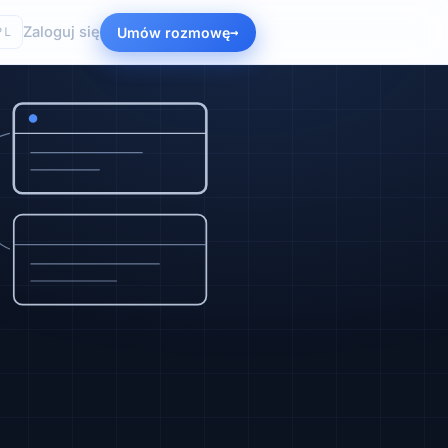
Zaloguj się
Umów rozmowę
PL