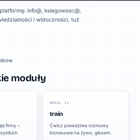
 platformę: info@, ksiegowosc@,
iedzialności i widoczności, tuż
ników
kie moduły
MODUL 11
train
ej firmy –
Ćwicz prawdziwe rozmowy
zystkich
biznesowe na żywo, głosem.