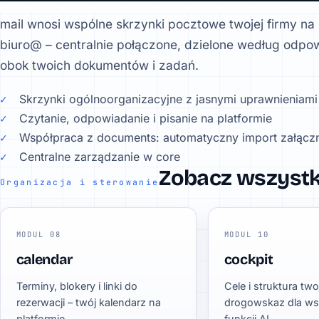
mail wnosi wspólne skrzynki pocztowe twojej firmy na
biuro@ – centralnie połączone, dzielone według odpow
obok twoich dokumentów i zadań.
Skrzynki ogólnoorganizacyjne z jasnymi uprawnieniami
Czytanie, odpowiadanie i pisanie na platformie
Współpraca z documents: automatyczny import załącz
Centralne zarządzanie w core
Zobacz wszyst
Organizacja i sterowanie
MODUL 08
MODUL 10
calendar
cockpit
Terminy, blokery i linki do
Cele i struktura twoj
rezerwacji – twój kalendarz na
drogowskaz dla ws
platformie.
funkcji AI.