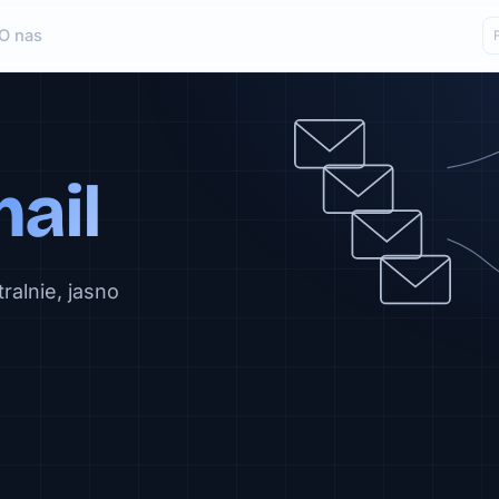
O nas
ail
ralnie, jasno