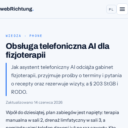
webRichtung
.
PL
WIEDZA · PHONE
Obsługa telefoniczna AI dla
fizjoterapii
Jak asystent telefoniczny AI odciąża gabinet
fizjoterapii, przyjmuje prośby o terminy i pytania
o recepty oraz rezerwuje wizyty, a § 203 StGB i
RODO.
Zaktualizowano
14 czerwca 2026
Wpół do dziesiątej, plan zabiegów jest napięty: terapia
manualna w sali 2, drenaż limfatyczny w sali 3, a
pomiędzy nimi telefon dzwoni już po raz czwarty. Kto