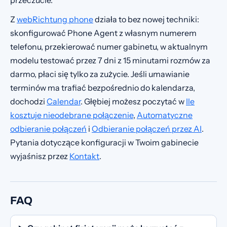
przeczucie.
Z
webRichtung phone
działa to bez nowej techniki:
skonfigurować Phone Agent z własnym numerem
telefonu, przekierować numer gabinetu, w aktualnym
modelu testować przez 7 dni z 15 minutami rozmów za
darmo, płaci się tylko za zużycie. Jeśli umawianie
terminów ma trafiać bezpośrednio do kalendarza,
dochodzi
Calendar
. Głębiej możesz poczytać w
Ile
kosztuje nieodebrane połączenie
,
Automatyczne
odbieranie połączeń
i
Odbieranie połączeń przez AI
.
Pytania dotyczące konfiguracji w Twoim gabinecie
wyjaśnisz przez
Kontakt
.
FAQ