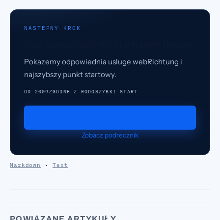
NASTEPNY KROK
Den schnellsten KI-Startpunkt finden.
Pokazemy odpowiednia usluge webRichtung i
najszybszy punkt startowy.
OD 2009
ZGODNE Z RODO
SZYBKI START
Popros o demo
Zobacz podrecznik
Markdown
·
Text
POWIĄZANE ARTYKUŁY