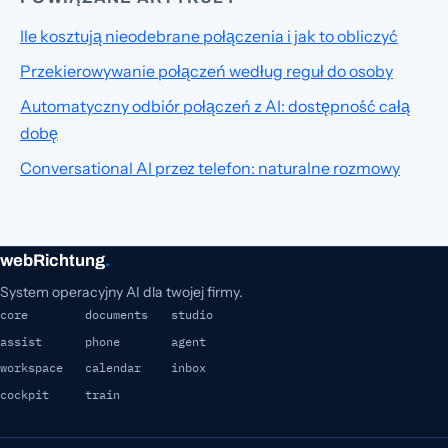
Ile kosztują nieodebrane połączenia i jak to obliczyć
Przekierowywanie połączeń według reguł do osoby
Automatyczny odbiór połączeń z AI: dostępność całą
dobę
Conversational AI przez telefon: naturalne rozmowy
webRichtung
.
System operacyjny AI dla twojej firmy.
core
documents
studio
assist
phone
agent
workspace
calendar
inbox
cockpit
train