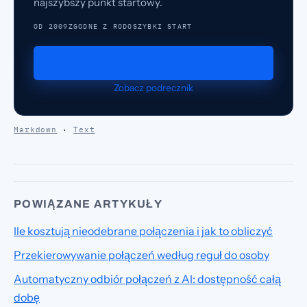
najszybszy punkt startowy.
OD 2009
ZGODNE Z RODO
SZYBKI START
Popros o demo
Zobacz podrecznik
Markdown
·
Text
POWIĄZANE ARTYKUŁY
Ile kosztują nieodebrane połączenia i jak to obliczyć
Przekierowywanie połączeń według reguł do osoby
Automatyczny odbiór połączeń z AI: dostępność całą
dobę