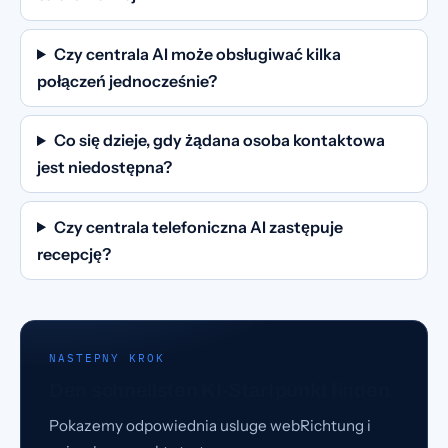
Czy centrala AI może obsługiwać kilka
połączeń jednocześnie?
Co się dzieje, gdy żądana osoba kontaktowa
jest niedostępna?
Czy centrala telefoniczna AI zastępuje
recepcję?
NASTEPNY KROK
Den schnellsten KI-Startpunkt finden.
Pokazemy odpowiednia usluge webRichtung i