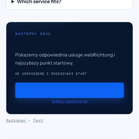
Which service fits?
NASTEPNY KROK
Den schnellsten KI-Startpunkt finden.
Pokazemy odpowiednia usluge webRichtung i
najszybszy punkt startowy.
OD 2009
ZGODNE Z RODO
SZYBKI START
Popros o demo
Zobacz podrecznik
Markdown
·
Text