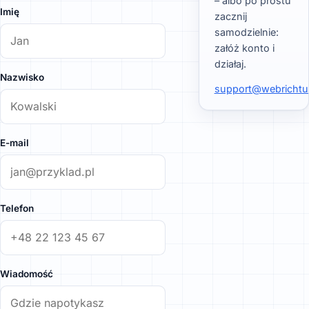
– albo po prostu
Imię
zacznij
samodzielnie:
załóż konto i
działaj.
Nazwisko
support@webrichtu
E-mail
Telefon
Wiadomość