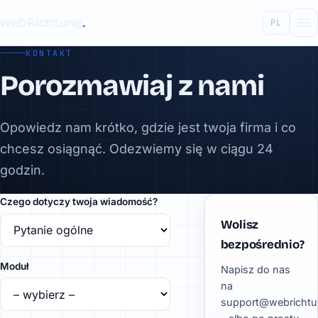
webRichtung
.
PL
KONTAKT
Porozmawiaj z nami
Opowiedz nam krótko, gdzie jest twoja firma i co
chcesz osiągnąć. Odezwiemy się w ciągu 24
godzin.
Czego dotyczy twoja wiadomość?
Wolisz
bezpośrednio?
Moduł
Napisz do nas
na
support@webrichtu