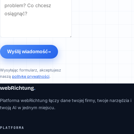
Wyślij wiadomość
Wysyłając formularz, akceptujesz
naszą
politykę prywatności
.
webRichtung
.
Platforma webRichtung łączy dane twojej firmy, twoje narzędzia i
twoją AI w jednym miejscu.
PLATFORMA